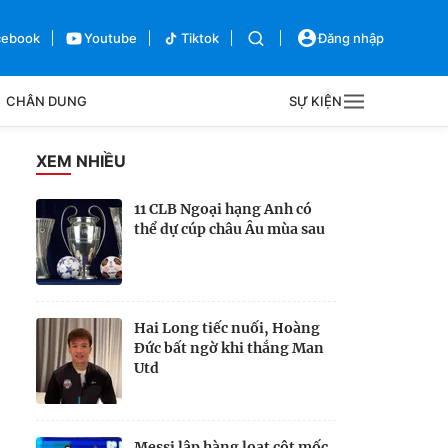
cebook
Youtube
Tiktok
Đăng nhập
CHÂN DUNG
SỰ KIỆN
g
XEM NHIỀU
Sự kiện
11 CLB Ngoại hạng Anh có
thể dự cúp châu Âu mùa sau
Bên lề
Hai Long tiếc nuối, Hoàng
Đức bất ngờ khi thắng Man
Utd
Messi lập hàng loạt cột mốc