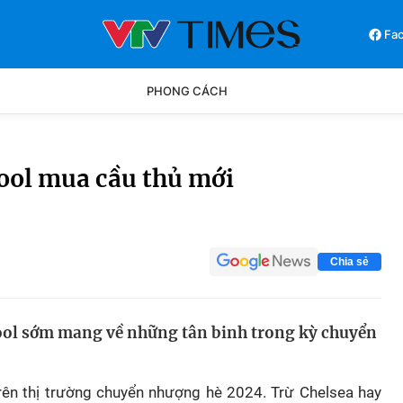
Fa
PHONG CÁCH
Phong cách
Chân dun
pool mua cầu thủ mới
Các môn khác
Video
Chia sẻ
pool sớm mang về những tân binh trong kỳ chuyển
rên thị trường chuyển nhượng hè 2024. Trừ Chelsea hay