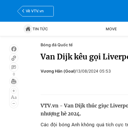
Về VTV.vn
TIN TỨC
MOVE
Bóng đá Quốc tế
Tin tức
Move
Van Dijk kêu gọi Liver
Bóng đá
Thể thao Điện tử
Vương Hãn (Goal)
13/08/2024 05:53
0
VTV.vn - Van Dijk thúc giục Liver
nhượng hè 2024.
Các đội bóng Anh không quá tích cực t