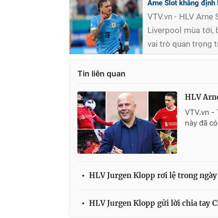
Arne Slot khẳng định 
VTV.vn - HLV Arne 
Liverpool mùa tới
vai trò quan trọng t
Tin liên quan
HLV Arne
VTV.vn - 
này đã có
HLV Jurgen Klopp rơi lệ trong ngày 
HLV Jurgen Klopp gửi lời chia tay 