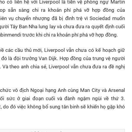
o có liên hệ với Liverpool là tiền vệ phòng ngự Martin
Kop sẵn sàng chi ra khoản phí phá vỡ hợp đồng của
nhiên vụ chuyển nhượng đã bị đình trệ vì Sociedad muốn
người Tây Ban Nha lung lay và chưa đưa ra quyết định cuối
ubinmendi trước khi chi ra khoản phí phá vỡ hợp đồng.
ề các cầu thủ mới, Liverpool vẫn chưa có kế hoạch giữ
 đó là đội trưởng Van Dijk. Hợp đồng của trung vệ người
. Và theo anh chia sẻ, Liverpool vẫn chưa đưa ra đề nghị
h chức vô địch Ngoại hạng Anh cùng Man City và Arsenal
uối sức ở giai đoạn cuối và đành ngậm ngùi về thứ 3.
t, do đó việc không bổ sung tân binh sẽ khiến họ gặp khó