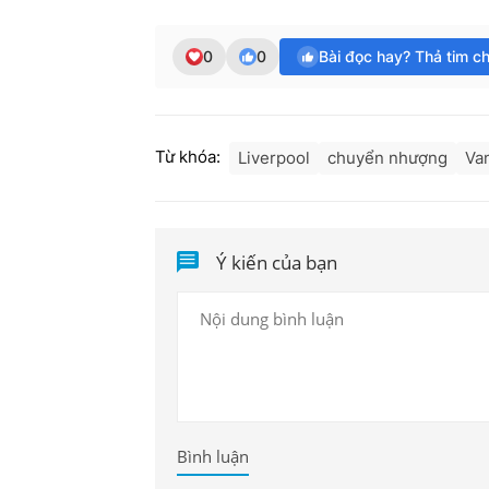
0
0
Bài đọc hay? Thả tim c
Từ khóa:
Liverpool
chuyển nhượng
Van
Ý kiến của bạn
Bình luận