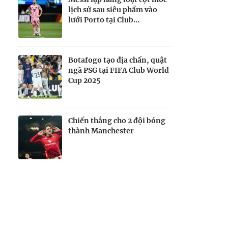
lịch sử sau siêu phẩm vào
lưới Porto tại Club...
Botafogo tạo địa chấn, quật
ngã PSG tại FIFA Club World
Cup 2025
Chiến thắng cho 2 đội bóng
thành Manchester