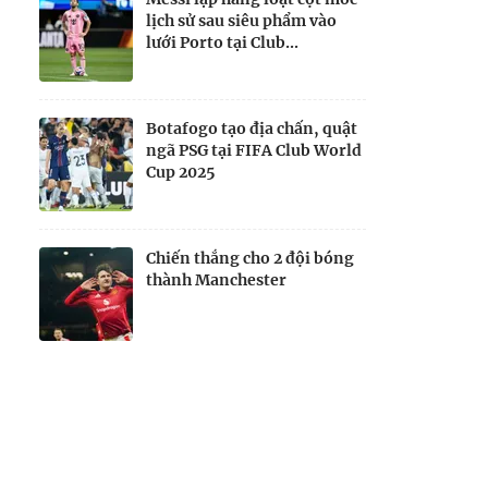
lịch sử sau siêu phẩm vào
lưới Porto tại Club...
Botafogo tạo địa chấn, quật
ngã PSG tại FIFA Club World
Cup 2025
Chiến thắng cho 2 đội bóng
thành Manchester