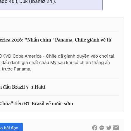
o 46'), Duk (Ibanez 24').
rica 2016: "Nhấn chìm" Panama, Chile giành vé tứ
ĐKVĐ Copa America - Chile đã giành quyền vào chơi tại
ải đấu danh giá nhất châu Mỹ sau khi có chiến thắng ấn
2 trước Panama.
đấu Brazil 7-1 Haiti
Chúa" tiễn ĐT Brazil về nước sớm
ho bài đọc