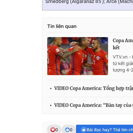
Smedberg (Algaranaz 85'); Arce (Machad
Tin liên quan
Copa Ame
kết
VTV.vn - 
tứ kết gi
tượng 4-
VIDEO Copa America: Tổng hợp trận 
VIDEO Copa America: "Bàn tay của 
0
0
Bài đọc hay? Thả tim c