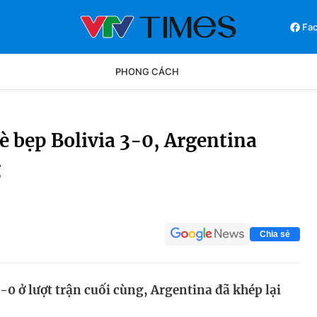
Fa
PHONG CÁCH
Phong cách
Chân dun
 bẹp Bolivia 3-0, Argentina
g
Các môn khác
Video
Chia sẻ
-0 ở lượt trận cuối cùng, Argentina đã khép lại