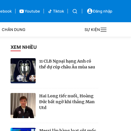
cebook
Youtube
Tiktok
Đăng nhập
CHÂN DUNG
SỰ KIỆN
g
XEM NHIỀU
Sự kiện
11 CLB Ngoại hạng Anh có
thể dự cúp châu Âu mùa sau
Bên lề
Hai Long tiếc nuối, Hoàng
Đức bất ngờ khi thắng Man
Utd
Messi lập hàng loạt cột mốc