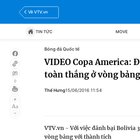
Về VTV.vn
TIN TỨC
MOVE
Bóng đá Quốc tế
Tin tức
Move
VIDEO Copa America: Đè
toàn thắng ở vòng bản
Bóng đá
Thể thao Điện tử
0
Thế Hưng
15/06/2016 11:54
VTV.vn - Với việc đánh bại Bolivia 3
vòng bảng với thành tích