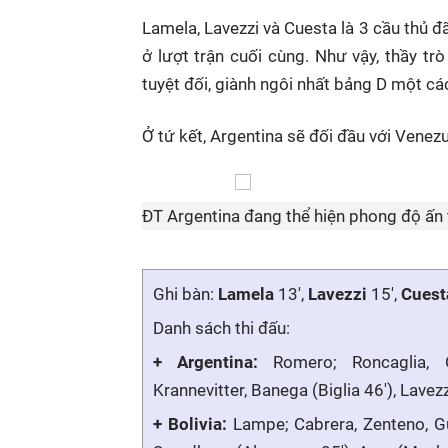
Lamela, Lavezzi và Cuesta là 3 cầu thủ đã
ở lượt trận cuối cùng. Như vậy, thầy t
tuyệt đối, giành ngôi nhất bảng D một các
Ở tứ kết, Argentina sẽ đối đầu với Venez
ĐT Argentina đang thể hiện phong độ ấn
Ghi bàn:
Lamela
13',
Lavezzi
15',
Cuest
Danh sách thi đấu:
+ Argentina:
Romero; Roncaglia, O
Krannevitter, Banega (Biglia 46'), Lavez
+ Bolivia:
Lampe; Cabrera, Zenteno, Gu