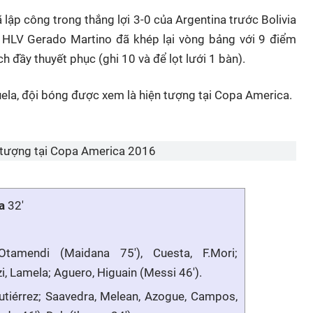
 lập công trong thắng lợi 3-0 của Argentina trước Bolivia
rò HLV Gerado Martino đã khép lại vòng bảng với 9 điểm
h đầy thuyết phục (ghi 10 và để lọt lưới 1 bàn).
uela, đội bóng được xem là hiện tượng tại Copa America.
 tượng tại Copa America 2016
a
32'
tamendi (Maidana 75'), Cuesta, F.Mori;
zi, Lamela; Aguero, Higuain (Messi 46').
tiérrez; Saavedra, Melean, Azogue, Campos,