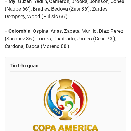
+ Mỹ
: Guzan; Yedlin, Cameron, Brooks, Johnson; Jones
(Nagbe 66'), Bradley, Bedoya (Zusi 86'); Zardes,
Dempsey, Wood (Pulisic 66').
+ Colombia
: Ospina; Arias, Zapata, Murillo, Diaz; Perez
(Sanchez 86'), Torres; Cuadrado, James (Celis 73'),
Cardona; Bacca (Moreno 88').
Tin liên quan