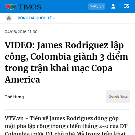
vtv.vn
BÓNG ĐÁ QUỐC TẾ
Tin tức
04/06/2016 11:30
Move
VIDEO: James Rodriguez lập
Phong cách
Chuyên mục
Chân dung
công, Colombia giành 3 điểm
Sự kiện
Tin tức
trong trận khai mạc Copa
Bóng đá
Thể thao điện tử
America
Move
Các môn khác
Video
Phong cách
Thế Hưng
Bên lề
Chân dung
VTV.vn - Tiền vệ James Rodriguez đóng góp
một pha lập công trong chiến thắng 2-0 của ĐT
Sự kiện
Colombia trước ĐT chủ nhà Mỹ trong trận khai