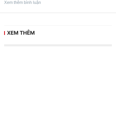
Xem thêm bình luận
XEM THÊM
Vé trận Việt Nam gặp Campuchia tăng