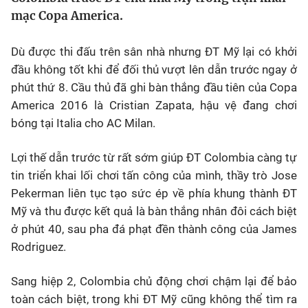
mạc Copa America.
Bóng đá
Dù được thi đấu trên sân nhà nhưng ĐT Mỹ lại có khởi
Thể thao Điện tử
đầu không tốt khi để đối thủ vượt lên dẫn trước ngay ở
phút thứ 8. Cầu thủ đã ghi bàn thắng đầu tiên của Copa
America 2016 là Cristian Zapata, hậu vệ đang chơi
Các môn khác
bóng tại Italia cho AC Milan.
VIDEO
Lợi thế dẫn trước từ rất sớm giúp ĐT Colombia càng tự
tin triển khai lối chơi tấn công của mình, thầy trò Jose
Bên lề
Pekerman liên tục tạo sức ép về phía khung thành ĐT
Mỹ và thu được kết quả là bàn thắng nhân đôi cách biệt
ở phút 40, sau pha đá phạt đền thành công của James
Rodriguez.
Sang hiệp 2, Colombia chủ động chơi chậm lại để bảo
toàn cách biệt, trong khi ĐT Mỹ cũng không thể tìm ra