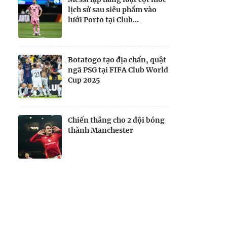
lịch sử sau siêu phẩm vào
lưới Porto tại Club...
Botafogo tạo địa chấn, quật
ngã PSG tại FIFA Club World
Cup 2025
Chiến thắng cho 2 đội bóng
thành Manchester