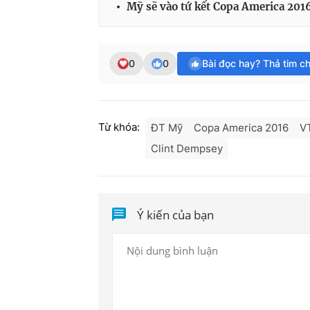
Mỹ sẽ vào tứ kết Copa America 2016
0
0
Bài đọc hay? Thả tim c
Từ khóa:
ĐT Mỹ
Copa America 2016
V
Clint Dempsey
Ý kiến của bạn