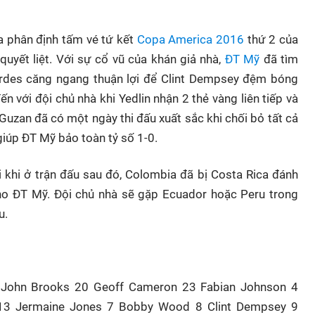
a phân định tấm vé tứ kết
Copa America 2016
thứ 2 của
quyết liệt. Với sự cổ vũ của khán giả nhà,
ĐT Mỹ
đã tìm
ardes căng ngang thuận lợi để Clint Dempsey đệm bóng
n với đội chủ nhà khi Yedlin nhận 2 thẻ vàng liên tiếp và
 Guzan đã có một ngày thi đấu xuất sắc khi chối bỏ tất cả
iúp ĐT Mỹ bảo toàn tỷ số 1-0.
i khi ở trận đấu sau đó, Colombia đã bị Costa Rica đánh
ho ĐT Mỹ. Đội chủ nhà sẽ gặp Ecuador hoặc Peru trong
u.
 John Brooks 20 Geoff Cameron 23 Fabian Johnson 4
 13 Jermaine Jones 7 Bobby Wood 8 Clint Dempsey 9