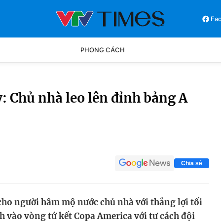
Fa
PHONG CÁCH
Phong cách
Chân dun
 Chủ nhà leo lên đỉnh bảng A
Các môn khác
Video
Chia sẻ
ho người hâm mộ nước chủ nhà với thắng lợi tối
h vào vòng tứ kết Copa America với tư cách đội