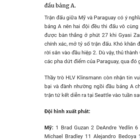
đầu bảng A.
Trận đấu giữa Mỹ và Paraguay có ý nghĩ
bảng A nên hai đội đều thi đấu vô cùng 
được bàn thắng ở phút 27 khi Gyasi Z
chính xác, mở tỷ số trận đấu. Khó khăn đế
rời sân vào đầu hiệp 2. Dù vậy, thủ thành
các pha dứt điểm của Paraguay, qua đó g
Thầy trò HLV Klinsmann còn nhận tin vu
bại và đành nhường ngồi đầu bảng A c
trận tứ kết diễn ra tại Seattle vào tuần sa
Đội hình xuất phát:
Mỹ:
1 Brad Guzan 2 DeAndre Yedlin 6
Michael Bradley 11 Alejandro Bedoya