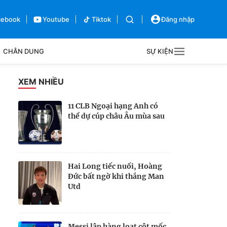
cebook
Youtube
Tiktok
Đăng nhập
CHÂN DUNG
SỰ KIỆN
g
XEM NHIỀU
Sự kiện
11 CLB Ngoại hạng Anh có
thể dự cúp châu Âu mùa sau
Bên lề
Hai Long tiếc nuối, Hoàng
Đức bất ngờ khi thắng Man
Utd
Messi lập hàng loạt cột mốc