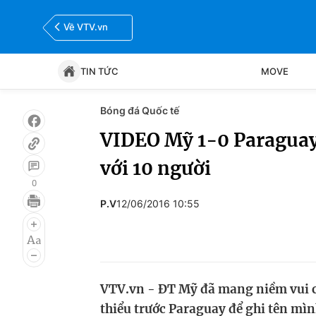
Về VTV.vn
TIN TỨC
MOVE
Bóng đá Quốc tế
Tin tức
Move
VIDEO Mỹ 1-0 Paraguay:
với 10 người
Bóng đá
Thể thao Điện tử
0
P.V
12/06/2016 10:55
VTV.vn - ĐT Mỹ đã mang niềm vui c
thiểu trước Paraguay để ghi tên mìn