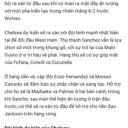
hội ra sân từ đầu sau khi có màn ra mắt đầy ấn tượng
với một pha kiến tạo trong chiến thắng 6-2 trước
Wolves.
Chelsea dự kiến sẽ ra sân với đội hình mạnh nhất hiện
tại để đối đầu West Ham. Thủ thành Sanchez vẫn là lựa
chọn số một trong khung gỗ, với sự trở lại của Malo
Gusto ở vị trí hậu vệ phải. Hàng thủ sẽ có sự góp mặt
của Fofana, Colwill và Cucurella.
Ở hàng tiền vệ, cặp đôi Enzo Fernandez và Moises
Caicedo sẽ đảm bảo sự chắc chắn và sáng tạo. Hỗ trợ
cho họ sẽ là Madueke và Palmer ở hai bên cánh, trong
khi Sancho, sau màn thể hiện ấn tượng ở trận đấu
trước, có thể sẽ ra sân từ đầu để hỗ trợ cho tiền đạo
Jackson trên hàng công.
Đội hình dự kiến của Chelsea: