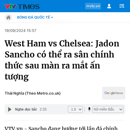
vtv.vn
BÓNG ĐÁ QUỐC TẾ
Tin tức
19/09/2024 15:57
Move
West Ham vs Chelsea: Jadon
Phong cách
Chuyên mục
Chân dung
Sancho có thể ra sân chính
Sự kiện
Tin tức
thức sau màn ra mắt ấn
Bóng đá
Thể thao điện tử
tượng
Move
Các môn khác
Video
Phong cách
Thái Nghĩa (Theo Metro.co.uk)
Bên lề
Chân dung
Nghe đọc bài
2:35
Sự kiện
VTV.vn - Sancho đang hướng tới lần đá chính