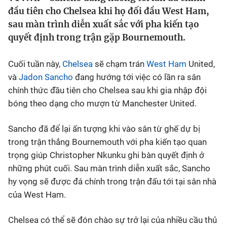
đầu tiên cho Chelsea khi họ đối đầu West Ham,
Bóng đá
sau màn trình diễn xuất sắc với pha kiến tạo
quyết định trong trận gặp Bournemouth.
Thể thao Điện tử
Cuối tuần này,
Chelsea
sẽ chạm trán
West Ham
United,
và
Jadon Sancho
đang hướng tới việc có lần ra sân
Các môn khác
chính thức đầu tiên cho Chelsea sau khi gia nhập đội
bóng theo dạng cho mượn từ Manchester United.
VIDEO
Sancho đã để lại ấn tượng khi vào sân từ ghế dự bị
Bên lề
trong trận thắng Bournemouth với pha kiến tạo quan
trọng giúp Christopher Nkunku ghi bàn quyết định ở
những phút cuối. Sau màn trình diễn xuất sắc, Sancho
hy vọng sẽ được đá chính trong trận đấu tới tại sân nhà
của West Ham.
Chelsea có thể sẽ đón chào sự trở lại của nhiều cầu thủ