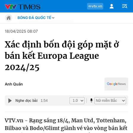
vtv.vn
BÓNG ĐÁ QUỐC TẾ
Tin tức
18/04/2025 08:07
Move
Xác định bốn đội góp mặt ở
Phong cách
Chuyên mục
Chân dung
bán kết Europa League
Sự kiện
Tin tức
2024/25
Bóng đá
Thể thao điện tử
Move
Các môn khác
Anh Quân
Video
Phong cách
Bên lề
Nghe đọc bài
1:54
Chân dung
VTV.vn - Rạng sáng 18/4, Man Utd, Tottenham,
Bilbao và Bodo/Glimt giành vé vào vòng bán kết
Sự kiện