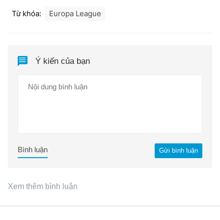
Từ khóa:
Europa League
Ý kiến của bạn
Bình luận
Gửi bình luận
Xem thêm bình luận