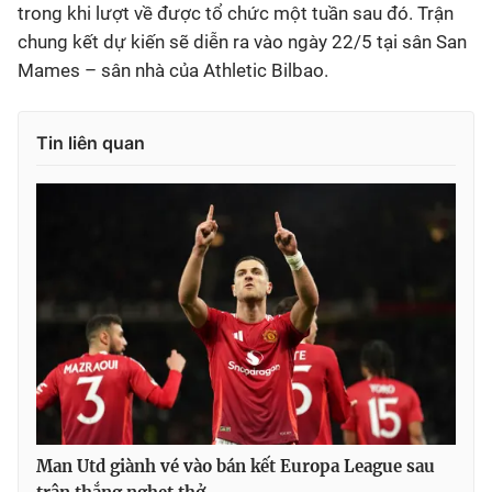
trong khi lượt về được tổ chức một tuần sau đó. Trận
chung kết dự kiến sẽ diễn ra vào ngày 22/5 tại sân San
Mames – sân nhà của Athletic Bilbao.
Tin liên quan
Man Utd giành vé vào bán kết Europa League sau