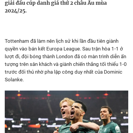
giải đấu cúp danh giá thứ 2 châu Âu mùa
2024/25.
Bóng đá
Thể thao Điện tử
Tottenham đã làm nên lịch sử khi lần đầu tiên giành
Các môn khác
quyền vào bán kết Europa League. Sau trận hòa 1-1 ở
lượt đi, đội bóng thành London đã có màn trình diễn ấn
tượng trên sân khách và giành chiến thắng tối thiểu 1-0
VIDEO
trước đối thủ nhờ pha lập công duy nhất của Dominic
Solanke.
Bên lề