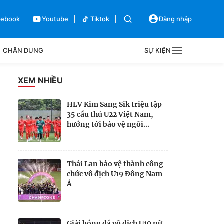
cebook
Youtube
Tiktok
Đăng nhập
CHÂN DUNG
SỰ KIỆN
g
XEM NHIỀU
Sự kiện
HLV Kim Sang Sik triệu tập
35 cầu thủ U22 Việt Nam,
Bên lề
hướng tới bảo vệ ngôi...
Thái Lan bảo vệ thành công
chức vô địch U19 Đông Nam
Á
Giải bóng đá vô địch U19 nữ