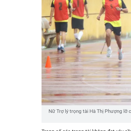
Nữ Trợ lý trọng tài Hà Thị Phượng lỡ c