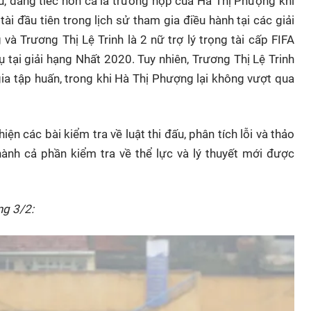
u, đáng tiếc hơn cả là trường hợp của Hà Thị Phượng khi
 tài đầu tiên trong lịch sử tham gia điều hành tại các giải
à Trương Thị Lệ Trinh là 2 nữ trợ lý trọng tài cấp FIFA
tại giải hạng Nhất 2020. Tuy nhiên, Trương Thị Lệ Trinh
ia tập huấn, trong khi Hà Thị Phượng lại không vượt qua
hiện các bài kiểm tra về luật thi đấu, phân tích lỗi và thảo
hành cả phần kiểm tra về thể lực và lý thuyết mới được
ng 3/2: