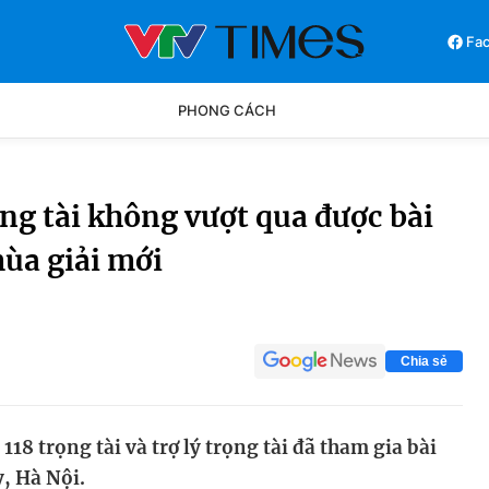
Fa
PHONG CÁCH
Phong cách
Chân dun
rọng tài không vượt qua được bài
mùa giải mới
Các môn khác
Video
Chia sẻ
18 trọng tài và trợ lý trọng tài đã tham gia bài
y, Hà Nội.