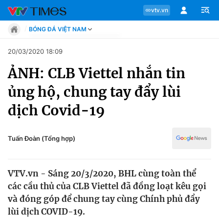
vtv.vn
BÓNG ĐÁ VIỆT NAM
Tin tức
20/03/2020 18:09
Move
ẢNH: CLB Viettel nhắn tin
Phong cách
Chuyên mục
Chân dung
ủng hộ, chung tay đẩy lùi
Sự kiện
Tin tức
dịch Covid-19
Bóng đá
Thể thao điện tử
Move
Các môn khác
Tuấn Đoàn (Tổng hợp)
Video
Phong cách
Bên lề
VTV.vn - Sáng 20/3/2020, BHL cùng toàn thể
Chân dung
các cầu thủ của CLB Viettel đã đồng loạt kêu gọi
và đóng góp để chung tay cùng Chính phủ đẩy
lùi dịch COVID-19.
Sự kiện