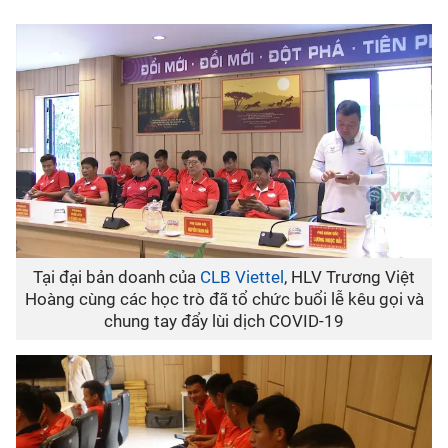
Bóng đá
Thể thao Điện tử
Các môn khác
VIDEO
Bên lề
Tại đại bản doanh của
CLB Viettel
, HLV Trương Việt
Hoàng cùng các học trò đã tổ chức buổi lễ kêu gọi và
chung tay đẩy lùi dịch COVID-19