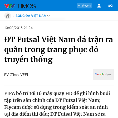
vtv.vn
BÓNG ĐÁ VIỆT NAM
Tin tức
10/09/2016 21:24
Move
ĐT Futsal Việt Nam đá trận ra
Phong cách
Chuyên mục
Chân dung
quân trong trang phục đỏ
Sự kiện
Tin tức
truyền thống
Bóng đá
Thể thao điện tử
Move
Các môn khác
PV (Theo VFF)
Video
Phong cách
Bên lề
FIFA bố trí tới 16 máy quay HD để ghi hình buổi
Chân dung
tập trên sân chính của ĐT Futsal Việt Nam;
Flycam được sử dụng trong kiểm soát an ninh
tại địa điểm thi đấu; ĐT Futsal Việt Nam sẽ ra
Sự kiện