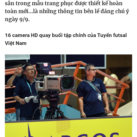
sân trong mẫu trang phục được thiết kế hoàn
toàn mới…là những thông tin bên lề đáng chú ý
Bóng đá
ngày 9/9.
Thể thao Điện tử
16 camera HD quay buổi tập chính của Tuyển futsal
Việt Nam
Các môn khác
VIDEO
Bên lề