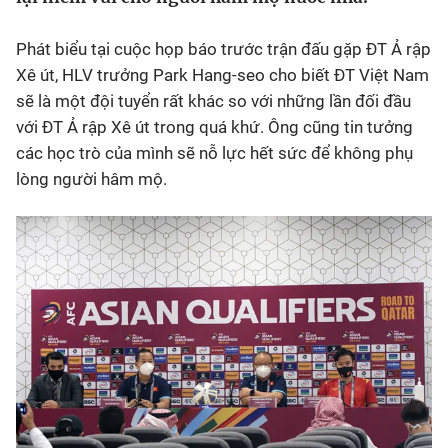
Bóng đá
Phát biểu tại cuộc họp báo trước trận đấu gặp ĐT Ả rập
Xê út, HLV trưởng Park Hang-seo cho biết ĐT Việt Nam
Thể thao Điện tử
sẽ là một đội tuyển rất khác so với những lần đối đầu
với ĐT Ả rập Xê út trong quá khứ. Ông cũng tin tưởng
các học trò của mình sẽ nỗ lực hết sức để không phụ
Các môn khác
lòng người hâm mộ.
VIDEO
Bên lề