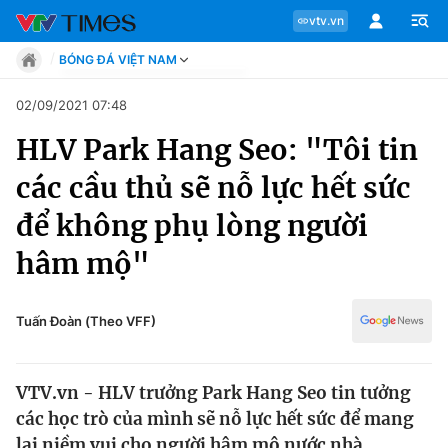
vtv.vn
BÓNG ĐÁ VIỆT NAM
Tin tức
02/09/2021 07:48
Move
HLV Park Hang Seo: "Tôi tin
Phong cách
Chuyên mục
Chân dung
các cầu thủ sẽ nỗ lực hết sức
Sự kiện
Tin tức
để không phụ lòng người
Bóng đá
Thể thao điện tử
hâm mộ"
Move
Các môn khác
Video
Phong cách
Tuấn Đoàn (Theo VFF)
Bên lề
Chân dung
VTV.vn - HLV trưởng Park Hang Seo tin tưởng
các học trò của mình sẽ nỗ lực hết sức để mang
Sự kiện
lại niềm vui cho người hâm mộ nước nhà.