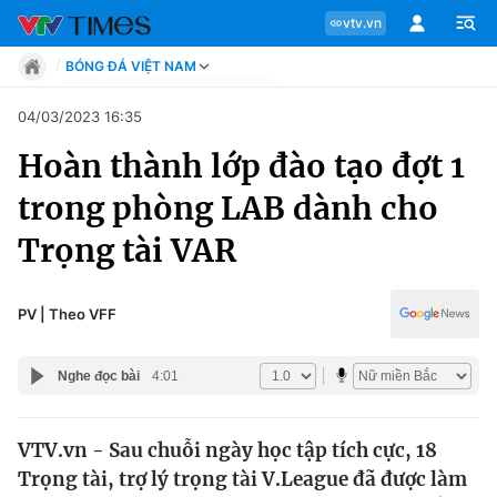
vtv.vn
BÓNG ĐÁ VIỆT NAM
Tin tức
04/03/2023 16:35
Move
Hoàn thành lớp đào tạo đợt 1
Phong cách
Chuyên mục
Chân dung
trong phòng LAB dành cho
Sự kiện
Tin tức
Trọng tài VAR
Bóng đá
Thể thao điện tử
Move
Các môn khác
PV | Theo VFF
Video
Phong cách
Bên lề
Nghe đọc bài
4:01
Chân dung
VTV.vn - Sau chuỗi ngày học tập tích cực, 18
Trọng tài, trợ lý trọng tài V.League đã được làm
Sự kiện