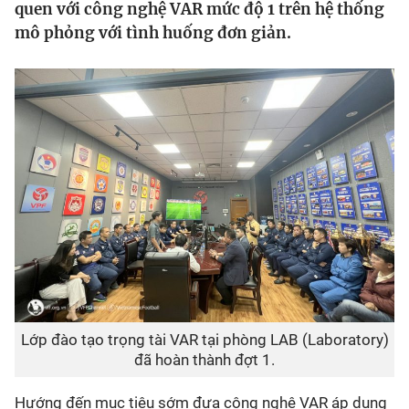
quen với công nghệ VAR mức độ 1 trên hệ thống
mô phỏng với tình huống đơn giản.
Bóng đá
Thể thao Điện tử
Các môn khác
VIDEO
Bên lề
Lớp đào tạo trọng tài VAR tại phòng LAB (Laboratory)
đã hoàn thành đợt 1.
Hướng đến mục tiêu sớm đưa công nghệ VAR áp dụng