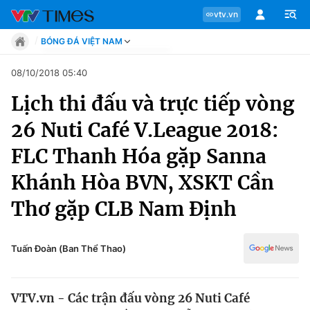
vtv.vn
BÓNG ĐÁ VIỆT NAM
Tin tức
08/10/2018 05:40
Move
Lịch thi đấu và trực tiếp vòng
Phong cách
Chuyên mục
Chân dung
26 Nuti Café V.League 2018:
Sự kiện
Tin tức
FLC Thanh Hóa gặp Sanna
Bóng đá
Thể thao điện tử
Khánh Hòa BVN, XSKT Cần
Move
Các môn khác
Thơ gặp CLB Nam Định
Video
Phong cách
Bên lề
Tuấn Đoàn (Ban Thể Thao)
Chân dung
VTV.vn - Các trận đấu vòng 26 Nuti Café
Sự kiện