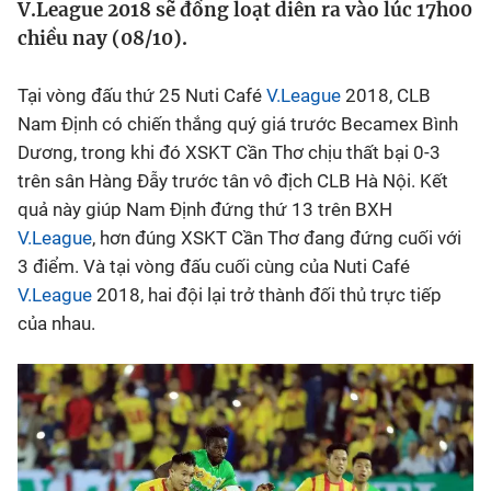
V.League 2018 sẽ đồng loạt diễn ra vào lúc 17h00
chiều nay (08/10).
Bóng đá
Tại vòng đấu thứ 25 Nuti Café
V.League
2018, CLB
Thể thao Điện tử
Nam Định có chiến thắng quý giá trước Becamex Bình
Dương, trong khi đó XSKT Cần Thơ chịu thất bại 0-3
Các môn khác
trên sân Hàng Đẫy trước tân vô địch CLB Hà Nội. Kết
quả này giúp Nam Định đứng thứ 13 trên BXH
VIDEO
V.League
, hơn đúng XSKT Cần Thơ đang đứng cuối với
3 điểm. Và tại vòng đấu cuối cùng của Nuti Café
V.League
2018, hai đội lại trở thành đối thủ trực tiếp
Bên lề
của nhau.