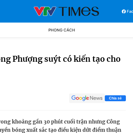
Fa
PHONG CÁCH
Phong cách
Chân dun
ông Phượng suýt có kiến tạo cho
Các môn khác
Video
Chia sẻ
trong khoảng gần 30 phút cuối trận nhưng Công
yền bóng xuất sắc tạo điều kiện dứt điểm thuận