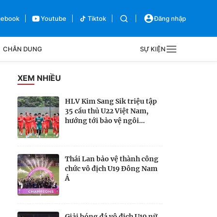
cebook
Youtube
Tiktok
Đăng nhập
CHÂN DUNG
SỰ KIỆN
g
XEM NHIỀU
Sự kiện
HLV Kim Sang Sik triệu tập
35 cầu thủ U22 Việt Nam,
Bên lề
hướng tới bảo vệ ngôi...
Thái Lan bảo vệ thành công
chức vô địch U19 Đông Nam
Á
Giải bóng đá vô địch U19 nữ