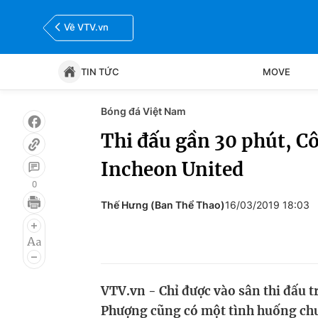
Về VTV.vn
TIN TỨC
MOVE
Bóng đá Việt Nam
Tin tức
Move
Thi đấu gần 30 phút, C
Incheon United
Bóng đá
Thể thao Điện tử
0
Thế Hưng (Ban Thể Thao)
16/03/2019 18:03
VTV.vn - Chỉ được vào sân thi đấu 
Phượng cũng có một tình huống chu