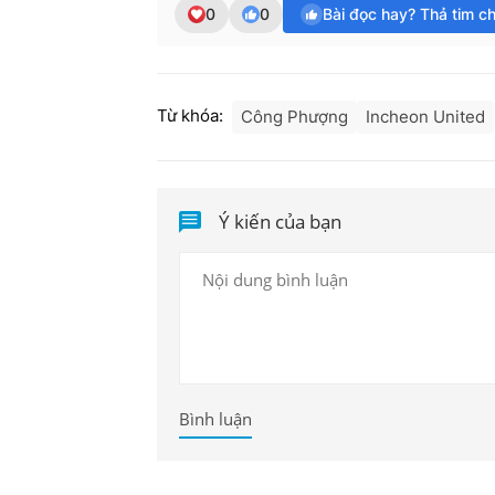
0
0
Bài đọc hay? Thả tim c
Từ khóa:
Công Phượng
Incheon United
Ý kiến của bạn
Bình luận