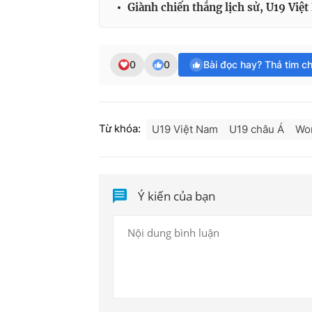
Giành chiến thắng lịch sử, U19 Vi
0
0
Bài đọc hay? Thả tim c
Từ khóa:
U19 Việt Nam
U19 châu Á
Wo
Ý kiến của bạn