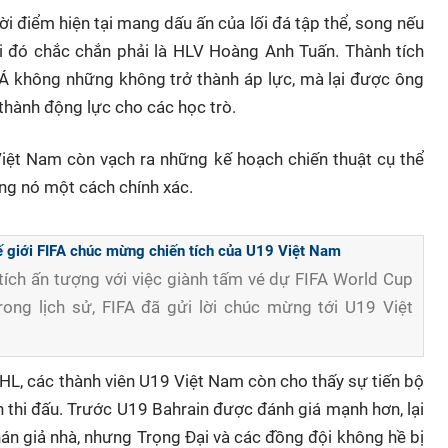
 điểm hiện tại mang dấu ấn của lối đá tập thể, song nếu
i đó chắc chắn phải là HLV Hoàng Anh Tuấn. Thành tích
Á không những không trở thành áp lực, mà lại được ông
thành động lực cho các học trò.
 Việt Nam còn vạch ra những kế hoạch chiến thuật cụ thể
ụng nó một cách chính xác.
ế giới FIFA chúc mừng chiến tích của U19 Việt Nam
 tích ấn tượng với việc giành tấm vé dự FIFA World Cup
rong lịch sử, FIFA đã gửi lời chúc mừng tới U19 Việt
BHL, các thành viên U19 Việt Nam còn cho thấy sự tiến bộ
h thi đấu. Trước U19 Bahrain được đánh giá mạnh hơn, lại
hán giả nhà, nhưng Trọng Đại và các đồng đội không hề bị