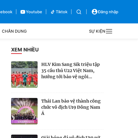
cebook
Youtube
Tiktok
Đăng nhập
CHÂN DUNG
SỰ KIỆN
g
XEM NHIỀU
Sự kiện
HLV Kim Sang Sik triệu tập
35 cầu thủ U22 Việt Nam,
Bên lề
hướng tới bảo vệ ngôi...
Thái Lan bảo vệ thành công
chức vô địch U19 Đông Nam
Á
Giải bóng đá vô địch U19 nữ