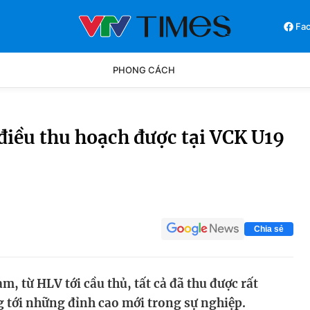
Fa
PHONG CÁCH
Phong cách
Chân dun
iều thu hoạch được tại VCK U19
Các môn khác
Video
Chia sẻ
, từ HLV tới cầu thủ, tất cả đã thu được rất
 tới những đỉnh cao mới trong sự nghiệp.