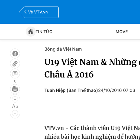
Về VTV.vn
TIN TỨC
MOVE
Bóng đá Việt Nam
Tin tức
Move
U19 Việt Nam & Những đ
Châu Á 2016
Bóng đá
Thể thao Điện tử
0
Tuấn Hiệp (Ban Thể thao)
24/10/2016 07:03
VTV.vn - Các thành viên U19 Việt Nam
nhiều bài học kinh nghiệm để hướng