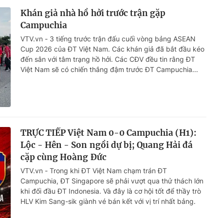
Khán giả nhà hồ hởi trước trận gặp
Campuchia
VTV.vn - 3 tiếng trước trận đấu cuối vòng bảng ASEAN
Cup 2026 của ĐT Việt Nam. Các khán giả đã bắt đầu kéo
đến sân với tâm trạng hồ hởi. Các CĐV đều tin rằng ĐT
Việt Nam sẽ có chiến thắng đậm trước ĐT Campuchia...
TRỰC TIẾP Việt Nam 0-0 Campuchia (H1):
Lộc - Hên - Son ngồi dự bị; Quang Hải đá
cặp cùng Hoàng Đức
VTV.vn - Trong khi ĐT Việt Nam chạm trán ĐT
Campuchia, ĐT Singapore sẽ phải vượt qua thử thách lớn
khi đối đầu ĐT Indonesia. Và đây là cơ hội tốt để thầy trò
HLV Kim Sang-sik giành vé bán kết với vị trí nhất bảng.