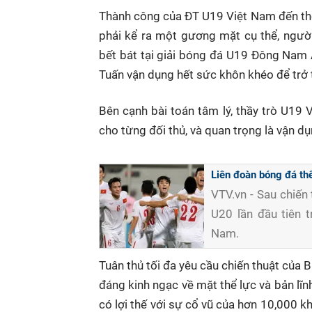
Current
0:10
/
Duration
1:31
Thành công của ĐT U19 Việt Nam đến thời
Time
phải kể ra một gương mặt cụ thể, ngườ
bết bát tại giải bóng đá U19 Đông Nam 
Tuấn vận dụng hết sức khôn khéo để trở 
Bên cạnh bài toán tâm lý, thầy trò U19
cho từng đối thủ, và quan trọng là vận d
Liên đoàn bóng đá th
VTV.vn - Sau chiến
U20 lần đầu tiên t
Nam.
Tuân thủ tối đa yêu cầu chiến thuật của 
đáng kinh ngạc về mặt thể lực và bản lĩn
có lợi thế với sự cổ vũ của hơn 10,000 k