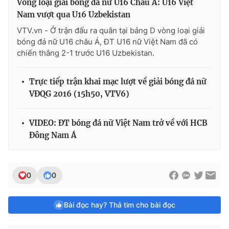
Vòng loại giải bóng đá nữ U16 Châu Á: U16 Việt
Nam vượt qua U16 Uzbekistan
VTV.vn - Ở trận đấu ra quân tại bảng D vòng loại giải
bóng đá nữ U16 châu Á, ĐT U16 nữ Việt Nam đã có
chiến thắng 2-1 trước U16 Uzbekistan.
Trực tiếp trận khai mạc lượt về giải bóng đá nữ
VĐQG 2016 (15h50, VTV6)
VIDEO: ĐT bóng đá nữ Việt Nam trở về với HCB
Đông Nam Á
0
0
Bài đọc hay? Thả tim cho bài đọc