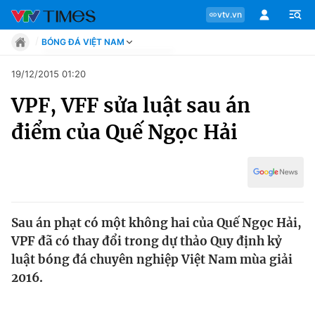
vtv.vn
BÓNG ĐÁ VIỆT NAM
Tin tức
19/12/2015 01:20
Move
VPF, VFF sửa luật sau án
Phong cách
Chuyên mục
Chân dung
điểm của Quế Ngọc Hải
Sự kiện
Tin tức
Bóng đá
Thể thao điện tử
Move
Các môn khác
Video
Sau án phạt có một không hai của Quế Ngọc Hải,
Phong cách
Bên lề
VPF đã có thay đổi trong dự thảo Quy định kỷ
luật bóng đá chuyên nghiệp Việt Nam mùa giải
Chân dung
2016.
Sự kiện