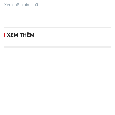
Xem thêm bình luận
XEM THÊM
Bán kết ASEAN Cup 2026: Việt Nam đấu