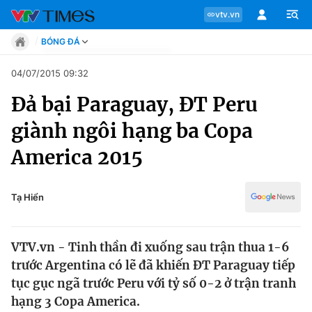
vtv.vn
BÓNG ĐÁ
Tin tức
04/07/2015 09:32
Move
Đả bại Paraguay, ĐT Peru
Phong cách
Chuyên mục
Chân dung
giành ngôi hạng ba Copa
Sự kiện
Tin tức
America 2015
Bóng đá
Thể thao điện tử
Move
Các môn khác
Tạ Hiển
Video
Phong cách
Bên lề
VTV.vn - Tinh thần đi xuống sau trận thua 1-6
Chân dung
trước Argentina có lẽ đã khiến ĐT Paraguay tiếp
tục gục ngã trước Peru với tỷ số 0-2 ở trận tranh
hạng 3 Copa America.
Sự kiện