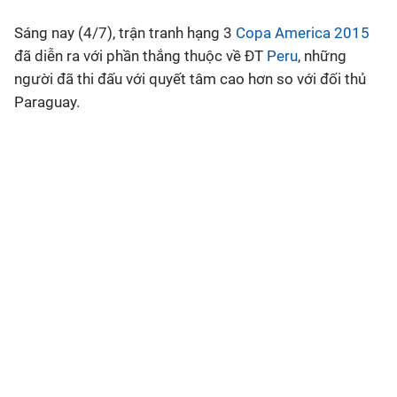
Sáng nay (4/7), trận tranh hạng 3
Copa America 2015
Bóng đá
đã diễn ra với phần thắng thuộc về ĐT
Peru
, những
người đã thi đấu với quyết tâm cao hơn so với đối thủ
Thể thao Điện tử
Paraguay.
Các môn khác
VIDEO
Bên lề