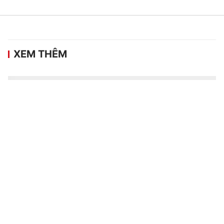
XEM THÊM
Indonesia dừng bước từ vòng bảng,
Singapore cùng Việt Nam vào bán kết