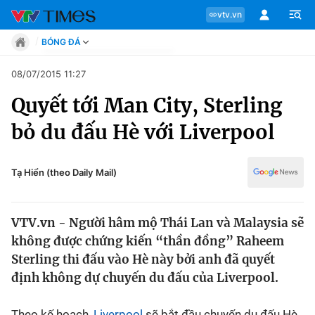
vtv.vn
BÓNG ĐÁ
Tin tức
08/07/2015 11:27
Move
Quyết tới Man City, Sterling
Phong cách
Chuyên mục
Chân dung
bỏ du đấu Hè với Liverpool
Sự kiện
Tin tức
Bóng đá
Thể thao điện tử
Tạ Hiển (theo Daily Mail)
Move
Các môn khác
Video
VTV.vn - Người hâm mộ Thái Lan và Malaysia sẽ
Phong cách
Bên lề
không được chứng kiến “thần đồng” Raheem
Sterling thi đấu vào Hè này bởi anh đã quyết
Chân dung
định không dự chuyến du đấu của Liverpool.
Sự kiện
Theo kế hoạch,
Liverpool
sẽ bắt đầu chuyến du đấu Hè