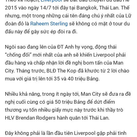
2015 vào ngày 14/7 tới đây tại Bangkok, Thái Lan. Thế
Bóng đá
nhưng, một trong những cái tên đáng chú ý nhất của Lữ
đoàn đỏ là
Raheem Sterling
sẽ không có mặt ở tour du
Thể thao Điện tử
đấu này để gây sức ép đòi ra đi.
Ngôi sao đang lên của ĐT Anh hy vọng, động thái
Các môn khác
“chống đối” mới nhất của anh sẽ khiến Liverpool phải
đầu hàng và chấp nhận lời đề nghị bom tấn của Man
VIDEO
City. Tháng trước, BLĐ The Kop đã khước từ 2 lời chào
mua với giá trị lên tới 35 và 40 triệu Bảng.
Bên lề
Nhiều khả năng, trong ít ngày tới, Man City sẽ đưa ra đề
nghị cuối cùng có giá 50 triệu Bảng để dứt điểm
thương vụ tốn nhiều giấy mực này trước khi thầy trò
HLV Brendan Rodgers hành quân tới Thái Lan.
Đây không phải là lần đầu tiên Liverpool gặp phải tình