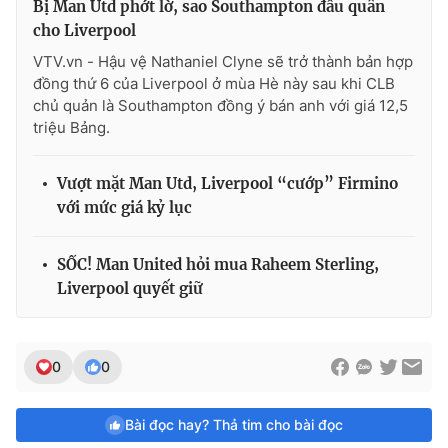
Bị Man Utd phớt lờ, sao Southampton đầu quân
cho Liverpool
VTV.vn - Hậu vệ Nathaniel Clyne sẽ trở thành bản hợp
đồng thứ 6 của Liverpool ở mùa Hè này sau khi CLB
chủ quản là Southampton đồng ý bán anh với giá 12,5
triệu Bảng.
Vượt mặt Man Utd, Liverpool “cướp” Firmino
với mức giá kỷ lục
SỐC! Man United hỏi mua Raheem Sterling,
Liverpool quyết giữ
0
0
Bài đọc hay? Thả tim cho bài đọc