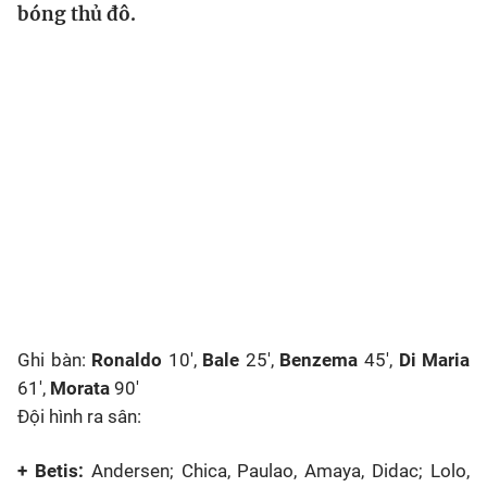
bóng thủ đô.
Sự kiện
Bóng đá
Thể thao Điện tử
Các môn khác
VIDEO
Ghi bàn:
Ronaldo
10',
Bale
25',
Benzema
45',
Di Maria
Bên lề
61',
Morata
90'
Đội hình ra sân:
+ Betis:
Andersen; Chica, Paulao, Amaya, Didac; Lolo,