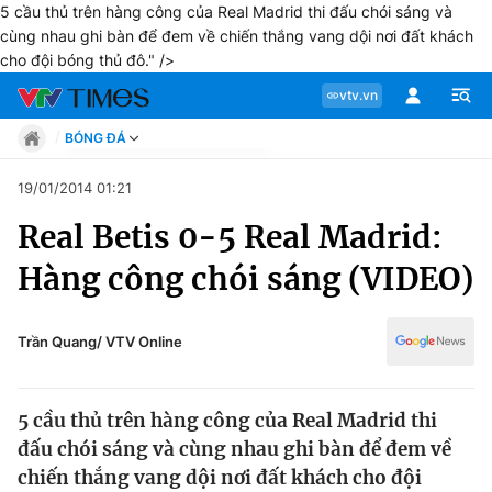
5 cầu thủ trên hàng công của Real Madrid thi đấu chói sáng và
cùng nhau ghi bàn để đem về chiến thắng vang dội nơi đất khách
cho đội bóng thủ đô." />
vtv.vn
BÓNG ĐÁ
Tin tức
19/01/2014 01:21
Move
Real Betis 0-5 Real Madrid:
Phong cách
Chuyên mục
Chân dung
Hàng công chói sáng (VIDEO)
Sự kiện
Tin tức
Bóng đá
Thể thao điện tử
Trần Quang/ VTV Online
Move
Các môn khác
Video
5 cầu thủ trên hàng công của Real Madrid thi
Phong cách
Bên lề
đấu chói sáng và cùng nhau ghi bàn để đem về
chiến thắng vang dội nơi đất khách cho đội
Chân dung