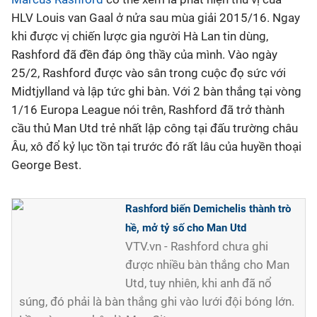
HLV Louis van Gaal ở nửa sau mùa giải 2015/16. Ngay
Bóng đá
khi được vị chiến lược gia người Hà Lan tin dùng,
Rashford đã đền đáp ông thầy của mình. Vào ngày
Thể thao Điện tử
25/2, Rashford được vào sân trong cuộc đọ sức với
Midtjylland và lập tức ghi bàn. Với 2 bàn thắng tại vòng
1/16 Europa League nói trên, Rashford đã trở thành
Các môn khác
cầu thủ Man Utd trẻ nhất lập công tại đấu trường châu
Âu, xô đổ kỷ lục tồn tại trước đó rất lâu của huyền thoại
VIDEO
George Best.
Bên lề
Rashford biến Demichelis thành trò
hề, mở tỷ số cho Man Utd
VTV.vn - Rashford chưa ghi
được nhiều bàn thắng cho Man
Utd, tuy nhiên, khi anh đã nổ
súng, đó phải là bàn thắng ghi vào lưới đội bóng lớn.