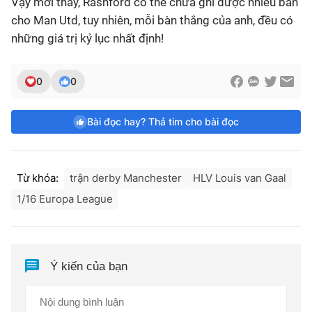
Vậy mới thấy, Rashford có thể chưa ghi được nhiều bàn
cho Man Utd, tuy nhiên, mỗi bàn thắng của anh, đều có
những giá trị kỷ lục nhất định!
0
0
Bài đọc hay? Thả tim cho bài đọc
Từ khóa:
trận derby Manchester
HLV Louis van Gaal
1/16 Europa League
Ý kiến của bạn