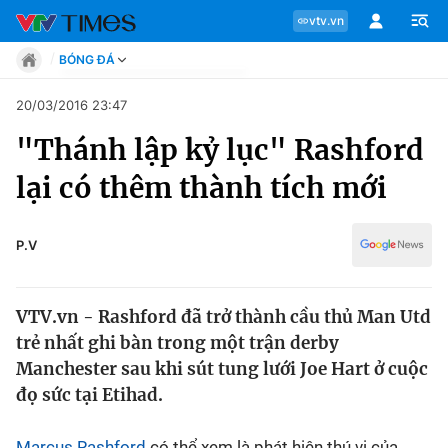
vtv.vn
BÓNG ĐÁ
Tin tức
20/03/2016 23:47
Move
"Thánh lập kỷ lục" Rashford
Phong cách
Chuyên mục
Chân dung
lại có thêm thành tích mới
Sự kiện
Tin tức
Bóng đá
Thể thao điện tử
P.V
Move
Các môn khác
Video
VTV.vn - Rashford đã trở thành cầu thủ Man Utd
Phong cách
Bên lề
trẻ nhất ghi bàn trong một trận derby
Manchester sau khi sút tung lưới Joe Hart ở cuộc
Chân dung
đọ sức tại Etihad.
Sự kiện
Marcus Rashford
có thể xem là phát hiện thú vị của