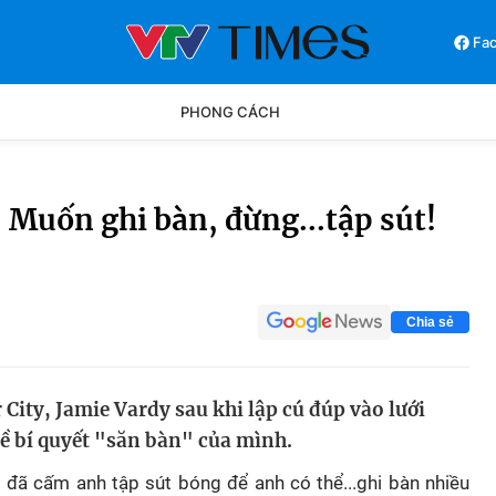
Fa
PHONG CÁCH
Phong cách
Chân dun
: Muốn ghi bàn, đừng...tập sút!
Các môn khác
Video
Chia sẻ
 City, Jamie Vardy sau khi lập cú đúp vào lưới
 về bí quyết "săn bàn" của mình.
ri đã cấm anh tập sút bóng để anh có thể...ghi bàn nhiều