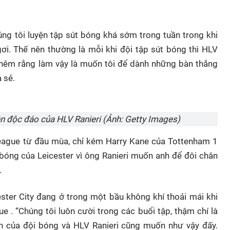
húng tôi luyện tập sút bóng khá sớm trong tuần trong khi
i. Thế nên thường là mỗi khi đội tập sút bóng thì HLV
 thêm rằng làm vậy là muốn tôi để dành những bàn thắng
 sẻ.
n độc đáo của HLV Ranieri (Ảnh: Getty Images)
eague từ đầu mùa, chỉ kém Harry Kane của Tottenham 1
 bóng của Leicester vì ông Ranieri muốn anh để đôi chân
.
ster City đang ở trong một bầu không khí thoải mái khi
. “Chúng tôi luôn cười trong các buổi tập, thậm chí là
ch của đội bóng và HLV Ranieri cũng muốn như vậy đấy.