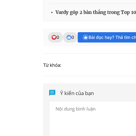
Vardy góp 2 bàn thắng trong Top 1
0
0
Bài đọc hay? Thả tim c
Từ khóa:
Ý kiến của bạn