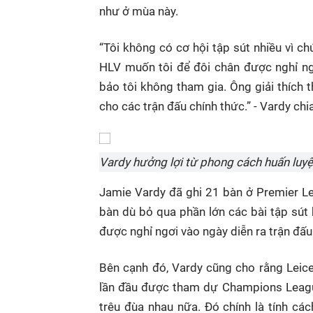
như ở mùa này.
“Tôi không có cơ hội tập sút nhiều vì c
HLV muốn tôi để đôi chân được nghỉ ngơ
bảo tôi không tham gia. Ông giải thích
cho các trận đấu chính thức.” - Vardy chia
Vardy hưởng lợi từ phong cách huấn luyệ
Jamie Vardy đã ghi 21 bàn ở Premier L
bàn dù bỏ qua phần lớn các bài tập sút
được nghỉ ngơi vào ngày diễn ra trận đấu
Bên cạnh đó, Vardy cũng cho rằng Leice
lần đầu được tham dự Champions League 
trêu đùa nhau nữa. Đó chính là tính cá