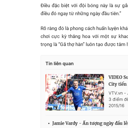
Điều đặc biệt với đội bóng này là sự g
điều đó ngay từ những ngày đầu tiên.”
Rõ ràng đó là phong cách huấn luyện khá
chơi cực kỳ thăng hoa với một sự khao
trọng là “Gã thợ hàn” luôn tạo được tâm l
Tin liên quan
VIDEO Sun
City tiến
VTV.vn - 
3 điểm để
2015/16
Jamie Vardy - Ấn tượng ngày đầu l