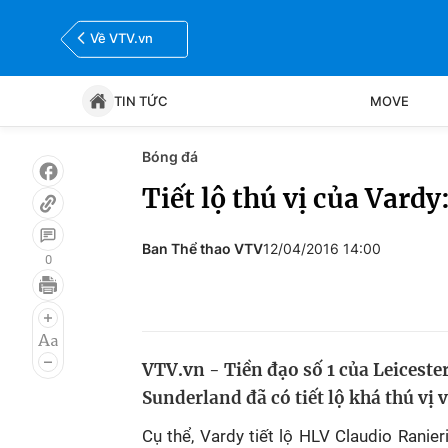
Về VTV.vn
TIN TỨC
MOVE
Bóng đá
Tin tức
Move
Tiết lộ thú vị của Vardy
Bóng đá
Thể thao Điện tử
Ban Thể thao VTV
12/04/2016 14:00
0
VTV.vn - Tiền đạo số 1 của Leicester
Sunderland đã có tiết lộ khá thú vị
Cụ thể, Vardy tiết lộ HLV Claudio Ranie