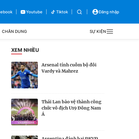
cebook
Youtube
Tiktok
Đăng nhập
CHÂN DUNG
SỰ KIỆN
g
XEM NHIỀU
Sự kiện
Arsenal tính cuỗm bộ đôi
Vardy và Mahrez
Bên lề
Thái Lan bảo vệ thành công
chức vô địch U19 Đông Nam
Á
Argentina đánh bại ĐKVĐ