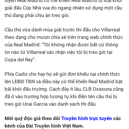
luyện Real Madrid có thể khiến Real Madrid bị loại khỏi
giải đấu Cúp Nhà vua do ngang nhiên sử dụng một cầu
thủ đang phải chịu án treo giò.
Cầu thủ vừa dành mùa giải trước thi đấu cho Villarreal
theo dạng cho mượn chia sẻ trên trang web chính thức
của Real Madrid: “Tôi không nhận được bất cứ thông
tin nào từ Villarreal xác nhận việc tôi bị treo giò tại
Copa del Rey”.
Phía Cadiz cho hay họ sẽ gửi đơn khiếu nại chính thức
lên LĐBĐ TBN và điều này có thể khiến Real Madrid bật
bãi khỏi đấu trường. Cách đây ít lâu, CLB Osasuna cũng
đã ở vào trường hợp tương tự khi điền tên cầu thủ bị
treo giò Unai Garcia vào danh sách thi đấu.
Mời quý độc giả theo dõi
Truyền hình trực tuyến
các
kênh của Đài Truyền hình Việt Nam.