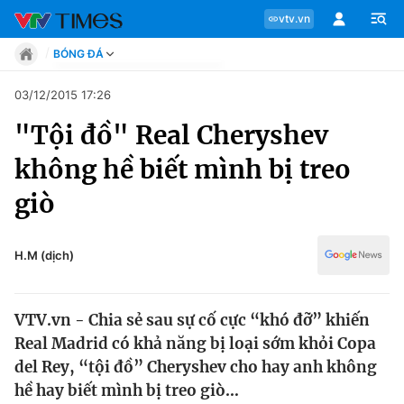
vtv.vn
BÓNG ĐÁ
Tin tức
03/12/2015 17:26
Move
"Tội đồ" Real Cheryshev
Phong cách
Chuyên mục
Chân dung
không hề biết mình bị treo
Sự kiện
Tin tức
giò
Bóng đá
Thể thao điện tử
Move
Các môn khác
H.M (dịch)
Video
Phong cách
Bên lề
VTV.vn - Chia sẻ sau sự cố cực “khó đỡ” khiến
Chân dung
Real Madrid có khả năng bị loại sớm khỏi Copa
del Rey, “tội đồ” Cheryshev cho hay anh không
hề hay biết mình bị treo giò…
Sự kiện