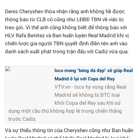
Denis Cheryshev thừa nhận rằng anh không hề được
Bóng đá
thông báo từ CLB cũ cũng như LĐBĐ TBN về việc bị
treo giò. Vì thế anh cũng không biết để thông báo với
Thể thao Điện tử
HLV Rafa Benitez và Ban huấn luyện Real Madrid khi vị
chiến lược gia người TBN quyết định điền tên anh vào
Các môn khác
danh sách xuất phát trong trận đấu với Cadiz vừa qua.
VIDEO
Isco mong "bóng đá đẹp" sẽ giúp Real
Madrid ở lại với Copa del Rey
Bên lề
VTV.vn - Isco hy vọng rằng Real
Madrid sẽ không bị BTC loại
khỏi Copa del Rey sau khi sử
dụng một cầu thủ không hợp lệ trong chiến thắng
trước Cadiz.
Và sự thiếu thông tin của Cheryshev cũng như Ban huấn