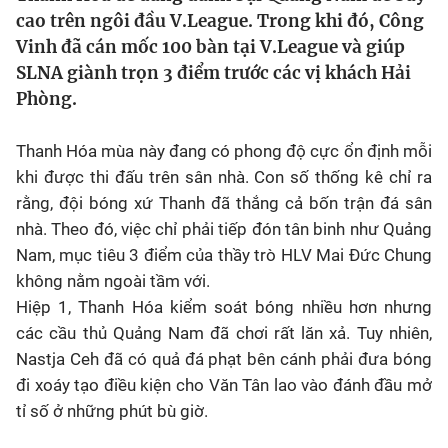
Chân dung
cao trên ngôi đầu V.League. Trong khi đó, Công
Vinh đã cán mốc 100 bàn tại V.League và giúp
SLNA giành trọn 3 điểm trước các vị khách Hải
Sự kiện
Phòng.
Bóng đá
Thanh Hóa mùa này đang có phong độ cực ổn định mỗi
khi được thi đấu trên sân nhà. Con số thống kê chỉ ra
Thể thao Điện tử
rằng, đội bóng xứ Thanh đã thắng cả bốn trận đá sân
nhà. Theo đó, việc chỉ phải tiếp đón tân binh như Quảng
Các môn khác
Nam, mục tiêu 3 điểm của thầy trò HLV Mai Đức Chung
không nằm ngoài tầm với.
VIDEO
Hiệp 1, Thanh Hóa kiểm soát bóng nhiều hơn nhưng
các cầu thủ Quảng Nam đã chơi rất lăn xả. Tuy nhiên,
Nastja Ceh đã có quả đá phạt bên cánh phải đưa bóng
Bên lề
đi xoáy tạo điều kiện cho Văn Tân lao vào đánh đầu mở
tỉ số ở những phút bù giờ.