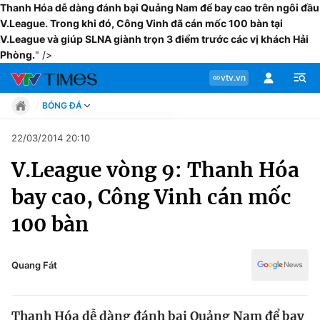
Thanh Hóa dễ dàng đánh bại Quảng Nam để bay cao trên ngôi đầu
V.League. Trong khi đó, Công Vinh đã cán mốc 100 bàn tại
V.League và giúp SLNA giành trọn 3 điểm trước các vị khách Hải
Phòng.
" />
vtv.vn
BÓNG ĐÁ
Tin tức
22/03/2014 20:10
Move
V.League vòng 9: Thanh Hóa
Phong cách
Chuyên mục
Chân dung
bay cao, Công Vinh cán mốc
Sự kiện
Tin tức
100 bàn
Bóng đá
Thể thao điện tử
Move
Các môn khác
Quang Fát
Video
Phong cách
Bên lề
Thanh Hóa dễ dàng đánh bại Quảng Nam để bay