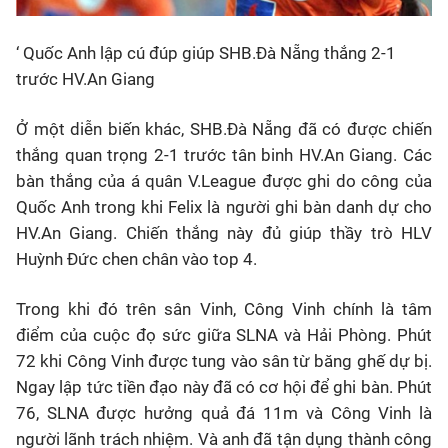
‘ Quốc Anh lập cú đúp giúp SHB.Đà Nẵng thắng 2-1
trước HV.An Giang
Ở một diễn biến khác, SHB.Đà Nẵng đã có được chiến
thắng quan trọng 2-1 trước tân binh HV.An Giang. Các
bàn thắng của á quân V.League được ghi do công của
Quốc Anh trong khi Felix là người ghi bàn danh dự cho
HV.An Giang. Chiến thắng này đủ giúp thầy trò HLV
Huỳnh Đức chen chân vào top 4.
Trong khi đó trên sân Vinh, Công Vinh chính là tâm
điểm của cuộc đọ sức giữa SLNA và Hải Phòng. Phút
72 khi Công Vinh được tung vào sân từ băng ghế dự bị.
Ngay lập tức tiền đạo này đã có cơ hội để ghi bàn. Phút
76, SLNA được hưởng quả đá 11m và Công Vinh là
người lãnh trách nhiệm. Và anh đã tận dụng thành công