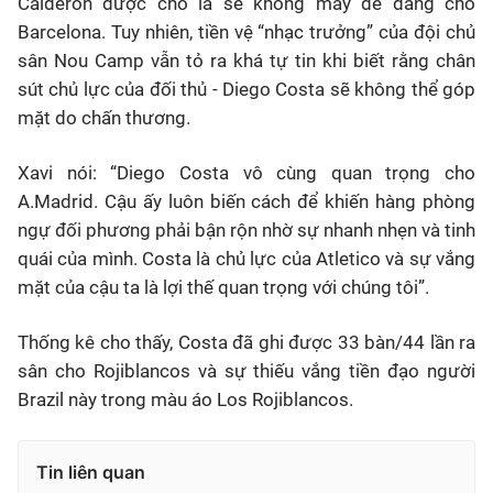
Calderon được cho là sẽ không mấy dễ dàng cho
Barcelona. Tuy nhiên, tiền vệ “nhạc trưởng” của đội chủ
sân Nou Camp vẫn tỏ ra khá tự tin khi biết rằng chân
sút chủ lực của đối thủ - Diego Costa sẽ không thể góp
mặt do chấn thương.
Xavi nói: “Diego Costa vô cùng quan trọng cho
A.Madrid. Cậu ấy luôn biến cách để khiến hàng phòng
ngự đối phương phải bận rộn nhờ sự nhanh nhẹn và tinh
quái của mình. Costa là chủ lực của Atletico và sự vắng
mặt của cậu ta là lợi thế quan trọng với chúng tôi”.
Thống kê cho thấy, Costa đã ghi được 33 bàn/44 lần ra
sân cho Rojiblancos và sự thiếu vắng tiền đạo người
Brazil này trong màu áo Los Rojiblancos.
Tin liên quan