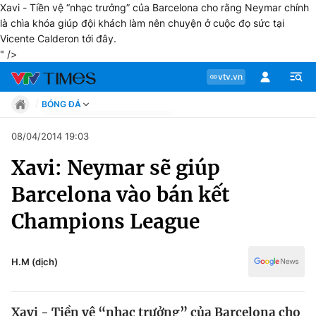
Xavi - Tiền vệ “nhạc trưởng” của Barcelona cho rằng Neymar chính
là chìa khóa giúp đội khách làm nên chuyện ở cuộc đọ sức tại
Vicente Calderon tới đây.
" />
vtv.vn
BÓNG ĐÁ
Tin tức
08/04/2014 19:03
Move
Xavi: Neymar sẽ giúp
Phong cách
Chuyên mục
Chân dung
Barcelona vào bán kết
Sự kiện
Tin tức
Champions League
Bóng đá
Thể thao điện tử
Move
Các môn khác
H.M (dịch)
Video
Phong cách
Bên lề
Xavi - Tiền vệ “nhạc trưởng” của Barcelona cho