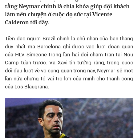
Chân dung
rằng Neymar chính là chìa khóa giúp đội khách
làm nên chuyện ở cuộc đọ sức tại Vicente
Calderon tới đây.
Sự kiện
Tiền đạo người Brazil chính là chủ nhân của bàn thắng
Bóng đá
duy nhất mà Barcelona ghi được vào lưới đoàn quân
của HLV Simeone trong lần hai đội chạm trán tại Nou
Thể thao Điện tử
Camp tuần trước. Và Xavi tin tưởng rằng, trong cuộc
đối đầu lượt về vô cùng quan trọng này, Neymar sẽ một
Các môn khác
lần nữa chứng tỏ vai trò lớn của mình cho thành công
của Los Blaugrana.
VIDEO
Bên lề