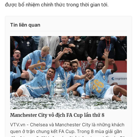
được bổ nhiệm chính thức trong thời gian tới.
Tin liên quan
Manchester City vô địch FA Cup lần thứ 8
VTV.vn - Chelsea và Manchester City là những khách
quen ở trận chung kết FA Cup. Trong 8 mùa giải gần