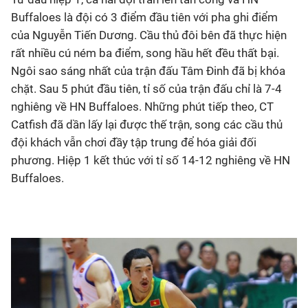
Buffaloes là đội có 3 điểm đầu tiên với pha ghi điểm
Bóng đá
của Nguyễn Tiến Dương. Cầu thủ đôi bên đã thực hiện
rất nhiều cú ném ba điểm, song hầu hết đều thất bại.
Thể thao Điện tử
Ngôi sao sáng nhất của trận đấu Tâm Đinh đã bị khóa
chặt. Sau 5 phút đầu tiên, tỉ số của trận đấu chỉ là 7-4
nghiêng về HN Buffaloes. Những phút tiếp theo, CT
Các môn khác
Catfish đã dần lấy lại được thế trận, song các cầu thủ
đội khách vẫn chơi đầy tập trung để hóa giải đối
VIDEO
phương. Hiệp 1 kết thúc với tỉ số 14-12 nghiêng về HN
Buffaloes.
Bên lề