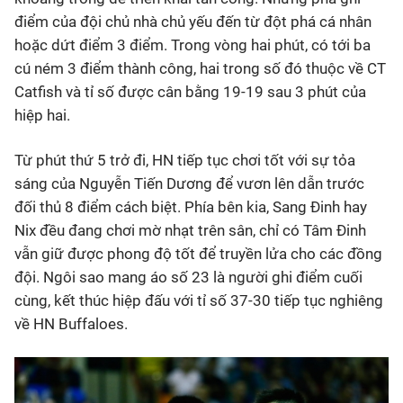
điểm của đội chủ nhà chủ yếu đến từ đột phá cá nhân
hoặc dứt điểm 3 điểm. Trong vòng hai phút, có tới ba
cú ném 3 điểm thành công, hai trong số đó thuộc về CT
Catfish và tỉ số được cân bằng 19-19 sau 3 phút của
hiệp hai.
Từ phút thứ 5 trở đi, HN tiếp tục chơi tốt với sự tỏa
sáng của Nguyễn Tiến Dương để vươn lên dẫn trước
đối thủ 8 điểm cách biệt. Phía bên kia, Sang Đinh hay
Nix đều đang chơi mờ nhạt trên sân, chỉ có Tâm Đinh
vẫn giữ được phong độ tốt để truyền lửa cho các đồng
đội. Ngôi sao mang áo số 23 là người ghi điểm cuối
cùng, kết thúc hiệp đấu với tỉ số 37-30 tiếp tục nghiêng
về HN Buffaloes.