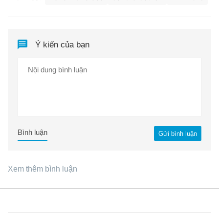
Ý kiến của bạn
Bình luận
Gửi bình luận
Xem thêm bình luận