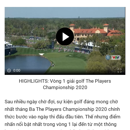
Bóng đá
Thể thao Điện tử
Các môn khác
VIDEO
0:00
Bên lề
HIGHLIGHTS: Vòng 1 giải golf The Players
Championship 2020
Sau nhiều ngày chờ đợi, sự kiện golf đáng mong chờ
nhất tháng Ba The Players Championship 2020 chính
thức bước vào ngày thi đấu đầu tiên. Thế nhưng điểm
nhấn nổi bật nhất trong vòng 1 lại đến từ một thông