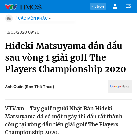
vtv.vn
CÁC MÔN KHÁC
Tin tức
13/03/2020 09:26
Move
Hideki Matsuyama dẫn đầu
Phong cách
Chuyên mục
Chân dung
sau vòng 1 giải golf The
Sự kiện
Tin tức
Players Championship 2020
Bóng đá
Thể thao điện tử
Move
Các môn khác
Anh Quân (Ban Thể Thao)
Video
Phong cách
Bên lề
VTV.vn - Tay golf người Nhật Bản Hideki
Chân dung
Matsuyama đã có một ngày thi đấu rất thành
công tại vòng đầu tiên giải golf The Players
Championship 2020.
Sự kiện