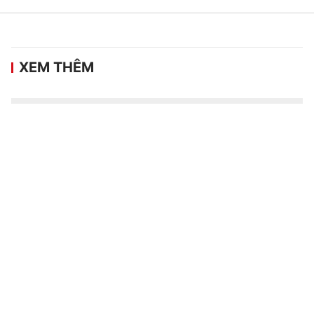
XEM THÊM
V.League 2026/27 tăng suất ngoại binh,
đội vô địch nhận thưởng 5 tỷ đồng