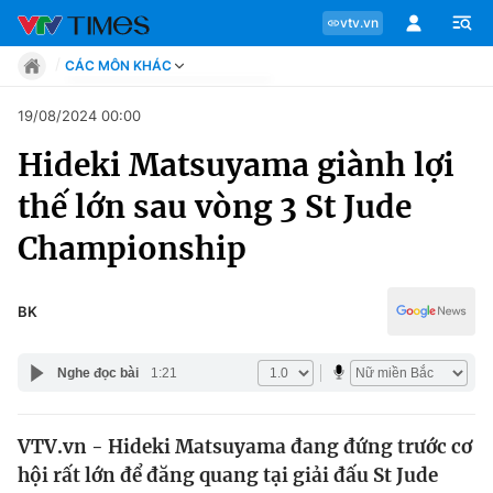
vtv.vn
CÁC MÔN KHÁC
Tin tức
19/08/2024 00:00
Move
Hideki Matsuyama giành lợi
Phong cách
Chuyên mục
Chân dung
thế lớn sau vòng 3 St Jude
Sự kiện
Tin tức
Championship
Bóng đá
Thể thao điện tử
Move
Các môn khác
BK
Video
Phong cách
Bên lề
Nghe đọc bài
1:21
Chân dung
VTV.vn - Hideki Matsuyama đang đứng trước cơ
hội rất lớn để đăng quang tại giải đấu St Jude
Sự kiện