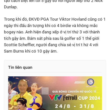
tạo cách biệt lên tới 5 gậy so với người xếp thứ 2 Nick
Dunlap.
Trong khi đó, ĐKVĐ PGA Tour Viktor Hovland cũng có 1
ngày thi đấu ấn tượng khi có 4 birdie và không mắc
bogey nào. Anh hiện đang xếp ở vị trí thứ 3 với thành
tích gậy âm. Bám sát phía sau là golfer số 1 thế giới
Scottie Scheffler, người đang chia sẻ vị trí t hứ 4 với
Sam Burns khi có 10 gậy âm.
Tin liên quan