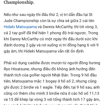
Championship.
Bóng đá
Nếu như sau ngày thi đấu thứ 2, vị trí dẫn đầu tại St
Jude Championship còn là sự chia sẻ giữa 2 cái tên
Thể thao Điện tử
Hideki Matsuyama
và Dennis McCarthy, thì tới vòng 3,
cả 2 tay golf đã thể hiện 1 phong độ trái ngược. Trong
Các môn khác
khi Danny McCarthy có một ngày thi đấu dưới sức khi
đánh dương 2 gậy và rơi xuống vị trí đồng hạng 6 với 9
VIDEO
gậy âm, thì Hideki Matsuyama vẫn rất ổn định.
Phải sử dụng caddie được mượn từ người đồng hương
Bên lề
Ryo Hisatsune, nhưng điều đó không ảnh hưởng đến
thành tích của golfer người Nhật Bản. Trong 9 hố đầu
tiên, Matsuyama mắc 1 bogey ở hố số 2, nhưng cũng
ghi được 2 birdie và 1 eagle. Tiếp đến, tại 9 hố sau, anh
cũng có thêm cho mình 3 birdie nữa ở các hố số 11,13
và 15 để khép lại vòng 3 với tổng thành tích 17 gậy âm,