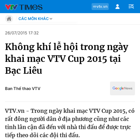
vtv.vn
CÁC MÔN KHÁC
Tin tức
26/07/2015 17:32
Move
Không khí lễ hội trong ngày
Phong cách
Chuyên mục
Chân dung
khai mạc VTV Cup 2015 tại
Sự kiện
Tin tức
Bạc Liêu
Bóng đá
Thể thao điện tử
Move
Các môn khác
Ban Thể thao VTV
Video
Phong cách
Bên lề
VTV.vn - Trong ngày khai mạc VTV Cup 2015, có
Chân dung
rất đông người dân ở địa phương cũng như các
tỉnh lân cận đã đến với nhà thi đấu để được trực
tiếp theo dõi các đội thi đấu.
Sự kiện