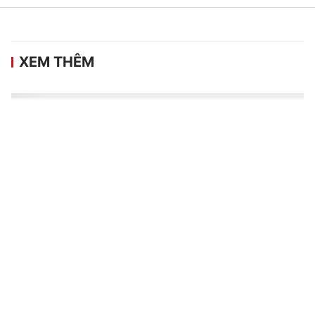
XEM THÊM
Giải đua Mô tô địa hình Việt Nam - Cúp
VTV 2026 hứa hẹn nhiều điểm nhấn mới