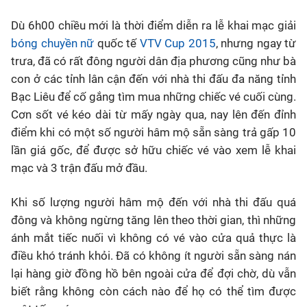
Dù 6h00 chiều mới là thời điểm diễn ra lễ khai mạc giải
Bóng đá
bóng chuyền nữ
quốc tế
VTV Cup 2015
, nhưng ngay từ
trưa, đã có rất đông người dân địa phương cũng như bà
Thể thao Điện tử
con ở các tỉnh lân cận đến với nhà thi đấu đa năng tỉnh
Bạc Liêu để cố gắng tìm mua những chiếc vé cuối cùng.
Các môn khác
Cơn sốt vé kéo dài từ mấy ngày qua, nay lên đến đỉnh
điểm khi có một số người hâm mộ sẵn sàng trả gấp 10
VIDEO
lần giá gốc, để được sở hữu chiếc vé vào xem lễ khai
mạc và 3 trận đấu mở đầu.
Bên lề
Khi số lượng người hâm mộ đến với nhà thi đấu quá
đông và không ngừng tăng lên theo thời gian, thì những
ánh mắt tiếc nuối vì không có vé vào cửa quả thực là
điều khó tránh khỏi. Đã có không ít người sẵn sàng nán
lại hàng giờ đồng hồ bên ngoài cửa để đợi chờ, dù vẫn
biết rằng không còn cách nào để họ có thể tìm được