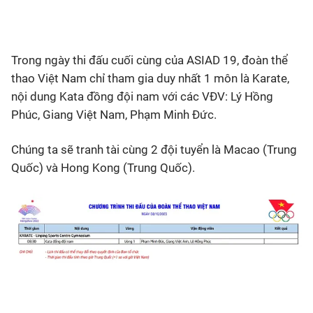
Bóng đá
Trong ngày thi đấu cuối cùng của ASIAD 19, đoàn thể
Thể thao Điện tử
thao Việt Nam chỉ tham gia duy nhất 1 môn là Karate,
nội dung Kata đồng đội nam với các VĐV: Lý Hồng
Các môn khác
Phúc, Giang Việt Nam, Phạm Minh Đức.
Chúng ta sẽ tranh tài cùng 2 đội tuyển là Macao (Trung
VIDEO
Quốc) và Hong Kong (Trung Quốc).
Bên lề