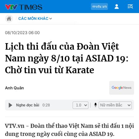
vtv.vn
CÁC MÔN KHÁC
Tin tức
08/10/2023 06:00
Move
Lịch thi đấu của Đoàn Việt
Phong cách
Chuyên mục
Chân dung
Nam ngày 8/10 tại ASIAD 19:
Sự kiện
Tin tức
Chờ tin vui từ Karate
Bóng đá
Thể thao điện tử
Move
Các môn khác
Anh Quân
Video
Phong cách
Bên lề
Nghe đọc bài
0:28
Chân dung
VTV.vn - Đoàn thể thao Việt Nam sẽ thi đấu 1 nội
dung trong ngày cuối cùng của ASIAD 19.
Sự kiện