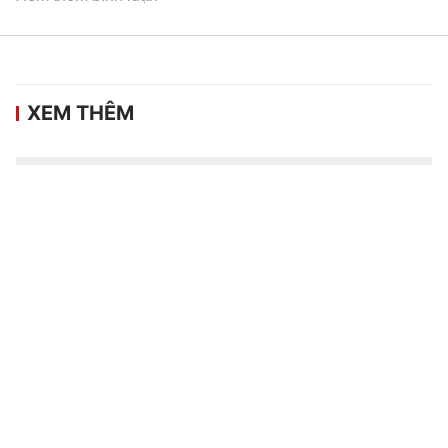
XEM THÊM
Vé trận Việt Nam gặp Campuchia tăng