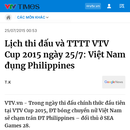
vtv.vn
CÁC MÔN KHÁC
Tin tức
25/07/2015 00:53
Move
Lịch thi đấu và TTTT VTV
Phong cách
Chuyên mục
Chân dung
Cup 2015 ngày 25/7: Việt Nam
Sự kiện
Tin tức
đụng Philippines
Bóng đá
Thể thao điện tử
Move
Các môn khác
T.K
Video
Phong cách
Bên lề
VTV.vn - Trong ngày thi đấu chính thức đầu tiên
Chân dung
tại VTV Cup 2015, ĐT bóng chuyền nữ Việt Nam
sẽ chạm trán ĐT Philippines – đối thủ ở SEA
Games 28.
Sự kiện