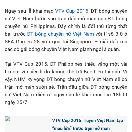
Ngay sau lễ khai mạc
VTV Cup 2015
, ĐT bóng chuyền
Bóng đá
nữ Việt Nam bước vào trận đấu mở màn gặp ĐT bóng
chuyền nữ Philippines. Đây chính là đối thủ từng thất
Thể thao Điện tử
bại trước
ĐT bóng chuyền nữ Việt Nam
với tỉ số 3-0 ở
SEA Games 28 vừa qua tại Singapore – giải đấu mà
Các môn khác
các cô gái bóng chuyền Việt Nam giành ngôi á quân.
VIDEO
Tại VTV Cup 2015, ĐT Philippines thiếu vắng một vài
trụ cột vì nhiều lí do không thể tới Bạc Liêu thi đấu. Vì
vậy, NHM kỳ vọng ĐT bóng chuyền nữ Việt Nam sẽ có
Bên lề
trận mở màn suôn sẻ. Trận đấu giữa ĐT bóng chuyền
nữ Việt Nam diễn ra ngay sau lễ khai mạc lúc 18h00
ngày 25/7.
VTV Cup 2015: Tuyển Việt Nam tập
“máu lửa” trước trận mở màn