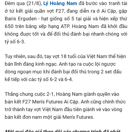
Đêm qua (21/8),
Lý Hoàng Nam
đã bước vào tranh tài
ở tứ kết giải quần vợt F27, đang diễn ra ở Ai Cập, gặp
Bóng đá
Baris Erguden - hạt giống số 5 tại giải và hiện xếp thứ
650 trên bảng xếp hạng ATP. Hoàng Nam đã khởi đầu
Thể thao Điện tử
không đuợc tốt và để đối thủ đánh bại nhanh chóng với
tỷ số 6-3.
Các môn khác
Tuy nhiên, sau đó, tay vợt 18 tuổi của Việt Nam thể hiện
VIDEO
bản lĩnh đáng kinh ngạc. Anh tạo ra cuộc lội ngược
dòng ngoạn mục khi đánh bại đối thủ trong 2 set đấu
kế tiếp với các tỷ số 6-2 và 6-4.
Bên lề
Thắng chung cuộc 2-1, Hoàng Nam giành quyền vào
bán kết F27 Men's Futures Ai Cập. Anh cũng chính thức
trở thành tay vợt Việt Nam đầu tiên giành vé vào vòng
bán kết đơn nam một giải Men's Futures.
Mời quý độc giả theo dõi các chương trình đã phát