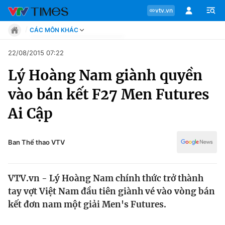
vtv.vn
CÁC MÔN KHÁC
Tin tức
22/08/2015 07:22
Move
Lý Hoàng Nam giành quyền
Phong cách
Chuyên mục
Chân dung
vào bán kết F27 Men Futures
Sự kiện
Tin tức
Ai Cập
Bóng đá
Thể thao điện tử
Move
Các môn khác
Ban Thể thao VTV
Video
Phong cách
Bên lề
VTV.vn - Lý Hoàng Nam chính thức trở thành
Chân dung
tay vợt Việt Nam đầu tiên giành vé vào vòng bán
kết đơn nam một giải Men's Futures.
Sự kiện