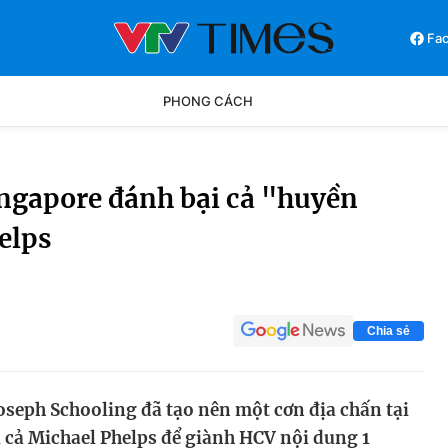
Fa
PHONG CÁCH
Phong cách
Chân dun
ngapore đánh bại cả "huyền
elps
Các môn khác
Video
Chia sẻ
oseph Schooling đã tạo nên một cơn địa chấn tại
ại cả Michael Phelps để giành HCV nội dung 1