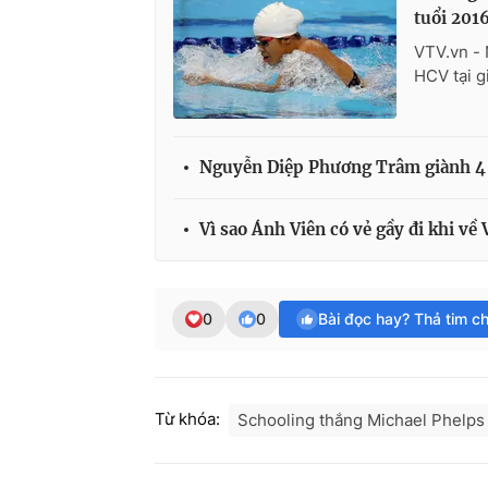
tuổi 201
VTV.vn - 
HCV tại g
Nguyễn Diệp Phương Trâm giành 4 
Vì sao Ánh Viên có vẻ gầy đi khi về 
0
0
Bài đọc hay? Thả tim c
Từ khóa:
Schooling thắng Michael Phelps