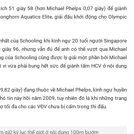
tích 51 giây 58 (hơn Michael Phelps 0,07 giây) để giành
nghorn Aquatics Elite, giải đấu khởi động cho Olympic
 nhất của Schooling khi kình ngư 20 tuổi người Singapore
giây 96, nhưng vẫn đủ để anh có thể vượt qua Michael
ng của Schooling cũng được lý giải một phần bởi Michael
t vì vừa phải bung hết sức để giành tấm HCV ở nội dung
9,82 giây) đang thuộc về Michael Phelps, kình ngư huyền
hó tin này hồi năm 2009, tuy nhiên đó là khi những trang
trợ tối đa cho các VĐV chưa bị cấm trong thi đấu.
m giữ kỷ lục thế giới ở nội dung 100m bướm