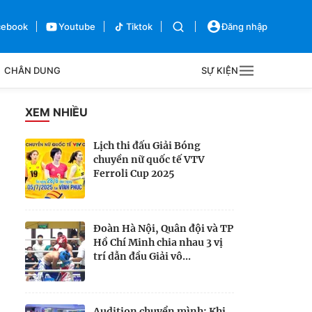
cebook
Youtube
Tiktok
Đăng nhập
CHÂN DUNG
SỰ KIỆN
g
XEM NHIỀU
Sự kiện
Lịch thi đấu Giải Bóng
chuyền nữ quốc tế VTV
Bên lề
Ferroli Cup 2025
Đoàn Hà Nội, Quân đội và TP
Hồ Chí Minh chia nhau 3 vị
trí dẫn đầu Giải vô...
Audition chuyển mình: Khi