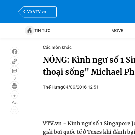
Về VTV.vn
TIN TỨC
MOVE
Các môn khác
Tin tức
Move
NÓNG: Kình ngư số 1 Si
thoại sống" Michael Ph
Bóng đá
Thể thao Điện tử
0
Thế Hưng
04/06/2016 12:51
VTV.vn - Kình ngư số 1 Singapore J
giải bơi quốc tế ở Texes khi đánh b