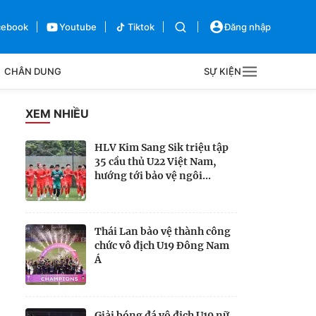
cebook
Youtube
Tiktok
Đăng nhập
CHÂN DUNG
SỰ KIỆN
g
XEM NHIỀU
Sự kiện
HLV Kim Sang Sik triệu tập
35 cầu thủ U22 Việt Nam,
Bên lề
hướng tới bảo vệ ngôi...
Thái Lan bảo vệ thành công
chức vô địch U19 Đông Nam
Á
Giải bóng đá vô địch U19 nữ