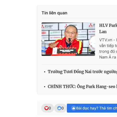
Tin liên quan
HLV Park
Lan
VTV.vn - 
vẫn tiếp 
trong đó 
Nam Á ra 
Trường Tươi Đồng Nai trước ngưỡng
CHÍNH THỨC: Ông Park Hang-seo l
0
0
Bài đọc hay? Thả tim c