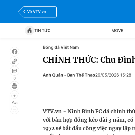
Về VTV.vn
TIN TỨC
MOVE
Bóng đá Việt Nam
Tin tức
Move
CHÍNH THỨC: Chu Đình
Bóng đá
Thể thao Điện tử
Anh Quân - Ban Thể Thao
26/05/2026 15:28
0
VTV.vn - Ninh Bình FC đã chính th
với bản hợp đồng kéo dài 3 năm, c
1972 sẽ bắt đầu công việc ngay lập t