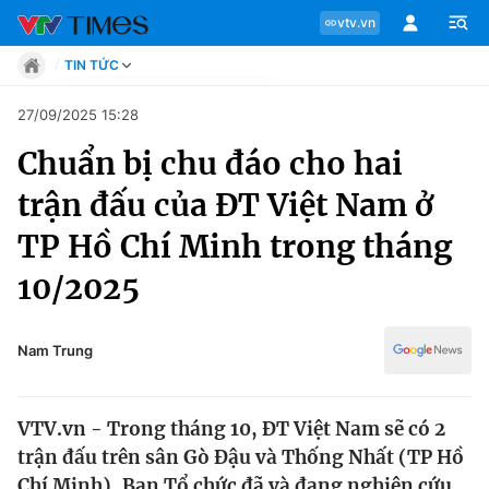
vtv.vn
TIN TỨC
Tin tức
27/09/2025 15:28
Move
Chuẩn bị chu đáo cho hai
Phong cách
Chuyên mục
Chân dung
trận đấu của ĐT Việt Nam ở
Sự kiện
Tin tức
TP Hồ Chí Minh trong tháng
Bóng đá
Thể thao điện tử
10/2025
Move
Các môn khác
Video
Phong cách
Nam Trung
Bên lề
Chân dung
VTV.vn - Trong tháng 10, ĐT Việt Nam sẽ có 2
trận đấu trên sân Gò Đậu và Thống Nhất (TP Hồ
Sự kiện
Chí Minh), Ban Tổ chức đã và đang nghiên cứu