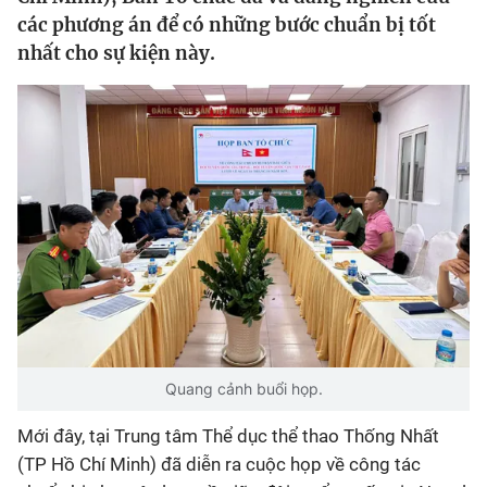
các phương án để có những bước chuẩn bị tốt
Bóng đá
nhất cho sự kiện này.
Thể thao Điện tử
Các môn khác
VIDEO
Bên lề
Quang cảnh buổi họp.
Mới đây, tại Trung tâm Thể dục thể thao Thống Nhất
(TP Hồ Chí Minh) đã diễn ra cuộc họp về công tác