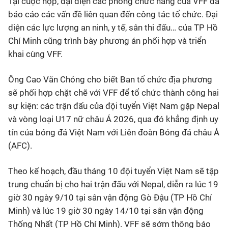
Tại cuộc họp, đại diện các phòng chức năng của VFF đã
báo cáo các vấn đề liên quan đến công tác tổ chức. Đại
diện các lực lượng an ninh, y tế, sân thi đấu… của TP Hồ
Chí Minh cũng trình bày phương án phối hợp và triển
khai cùng VFF.
Ông Cao Văn Chóng cho biết Ban tổ chức địa phương
sẽ phối hợp chặt chẽ với VFF để tổ chức thành công hai
sự kiện: các trận đấu của đội tuyển Việt Nam gặp Nepal
và vòng loại U17 nữ châu Á 2026, qua đó khẳng định uy
tín của bóng đá Việt Nam với Liên đoàn Bóng đá châu Á
(AFC).
Theo kế hoạch, đầu tháng 10 đội tuyển Việt Nam sẽ tập
trung chuẩn bị cho hai trận đấu với Nepal, diễn ra lúc 19
giờ 30 ngày 9/10 tại sân vận động Gò Đậu (TP Hồ Chí
Minh) và lúc 19 giờ 30 ngày 14/10 tại sân vận động
Thống Nhất (TP Hồ Chí Minh). VFF sẽ sớm thông báo