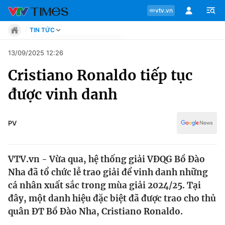
vtv.vn
TIN TỨC
Tin tức
13/09/2025 12:26
Move
Cristiano Ronaldo tiếp tục
Phong cách
Chuyên mục
Chân dung
được vinh danh
Sự kiện
Tin tức
Bóng đá
Thể thao điện tử
PV
Move
Các môn khác
Video
VTV.vn - Vừa qua, hệ thống giải VĐQG Bồ Đào
Phong cách
Bên lề
Nha đã tổ chức lễ trao giải để vinh danh những
cá nhân xuất sắc trong mùa giải 2024/25. Tại
Chân dung
đây, một danh hiệu đặc biệt đã được trao cho thủ
quân ĐT Bồ Đào Nha, Cristiano Ronaldo.
Sự kiện