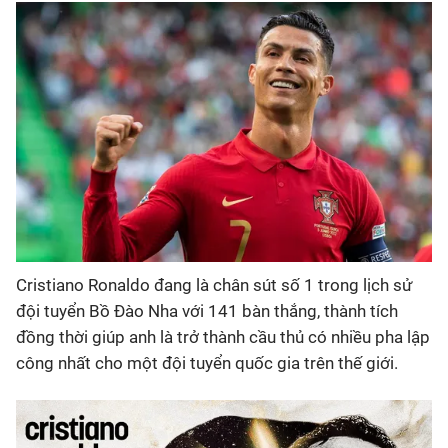
Bóng đá
Thể thao Điện tử
Các môn khác
VIDEO
Bên lề
Cristiano Ronaldo đang là chân sút số 1 trong lịch sử
đội tuyển Bồ Đào Nha với 141 bàn thắng, thành tích
đồng thời giúp anh là trở thành cầu thủ có nhiều pha lập
công nhất cho một đội tuyển quốc gia trên thế giới.