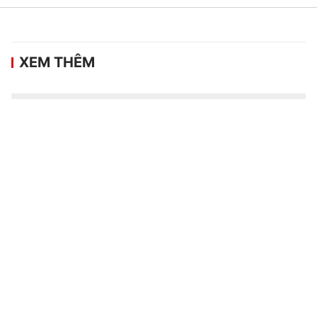
XEM THÊM
Lịch thi đấu và trực tiếp Giải bóng chuyền
nữ SEA V.Cup 2026 hôm nay (7/8) trên