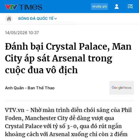
vtv.vn
BÓNG ĐÁ QUỐC TẾ
Tin tức
14/05/2026 10:37
Move
Đánh bại Crystal Palace, Man
Phong cách
Chuyên mục
Chân dung
City áp sát Arsenal trong
Sự kiện
Tin tức
cuộc đua vô địch
Bóng đá
Thể thao điện tử
Move
Các môn khác
Anh Quân - Ban Thể Thao
Video
Phong cách
Bên lề
VTV.vn - Nhờ màn trình diễn chói sáng của Phil
Chân dung
Foden, Manchester City dễ dàng vượt qua
Crystal Palace với tỷ số 3-0, qua đó rút ngắn
khoảng cách với Arsenal xuống chỉ còn 2 điểm
Sự kiện