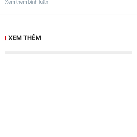
Xem thêm bình luận
XEM THÊM
V.League 2026/27 tăng suất ngoại binh,