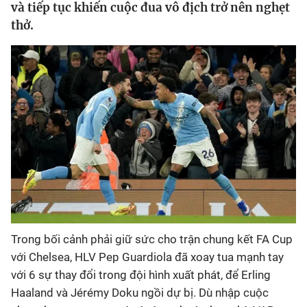
và tiếp tục khiến cuộc đua vô địch trở nên nghẹt
thở.
Bóng đá
Thể thao Điện tử
Các môn khác
VIDEO
Bên lề
Trong bối cảnh phải giữ sức cho trận chung kết FA Cup
với Chelsea, HLV Pep Guardiola đã xoay tua mạnh tay
với 6 sự thay đổi trong đội hình xuất phát, để Erling
Haaland và Jérémy Doku ngồi dự bị. Dù nhập cuộc