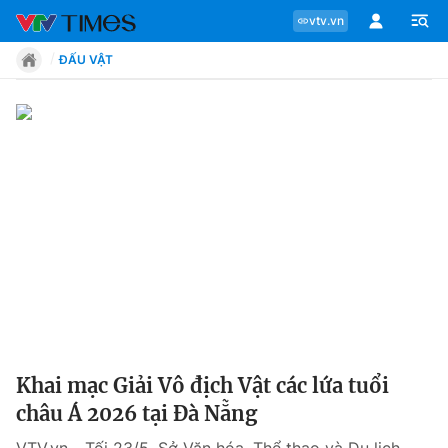
vtv.vn
ĐẤU VẬT
Chuyên mục
Tin tức
Move
Phong cách
Chân dung
Khai mạc Giải Vô địch Vật các lứa tuổi
châu Á 2026 tại Đà Nẵng
Sự kiện