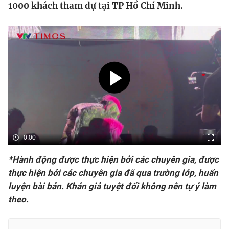
1000 khách tham dự tại TP Hồ Chí Minh.
Bóng đá
Thể thao Điện tử
Các môn khác
VIDEO
0:00
Bên lề
*Hành động được thực hiện bởi các chuyên gia, được
thực hiện bởi các chuyên gia đã qua trường lớp, huấn
luyện bài bản. Khán giả tuyệt đối không nên tự ý làm
theo.