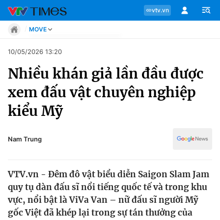
vtv.vn
MOVE
Tin tức
10/05/2026 13:20
Move
Nhiều khán giả lần đầu được
Phong cách
Chuyên mục
Chân dung
xem đấu vật chuyên nghiệp
Sự kiện
Tin tức
kiểu Mỹ
Bóng đá
Thể thao điện tử
Move
Các môn khác
Nam Trung
Video
Phong cách
Bên lề
VTV.vn - Đêm đô vật biểu diễn Saigon Slam Jam
Chân dung
quy tụ dàn đấu sĩ nổi tiếng quốc tế và trong khu
vực, nổi bật là ViVa Van – nữ đấu sĩ người Mỹ
gốc Việt đã khép lại trong sự tán thưởng của
Sự kiện