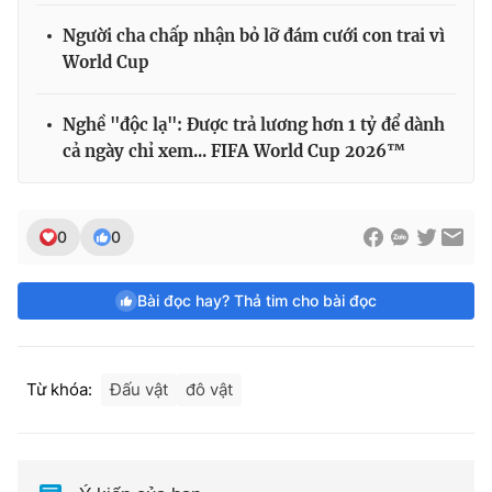
Người cha chấp nhận bỏ lỡ đám cưới con trai vì
World Cup
Nghề "độc lạ": Được trả lương hơn 1 tỷ để dành
cả ngày chỉ xem... FIFA World Cup 2026™
0
0
Bài đọc hay? Thả tim cho bài đọc
Từ khóa:
Đấu vật
đô vật