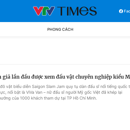
Fa
PHONG CÁCH
Phong cách
Chân dun
Các môn khác
Video
 giả lần đầu được xem đấu vật chuyên nghiệp kiểu 
đô vật biểu diễn Saigon Slam Jam quy tụ dàn đấu sĩ nổi tiếng quốc 
ực, nổi bật là ViVa Van – nữ đấu sĩ người Mỹ gốc Việt đã khép lại
thưởng của 1000 khách tham dự tại TP Hồ Chí Minh.