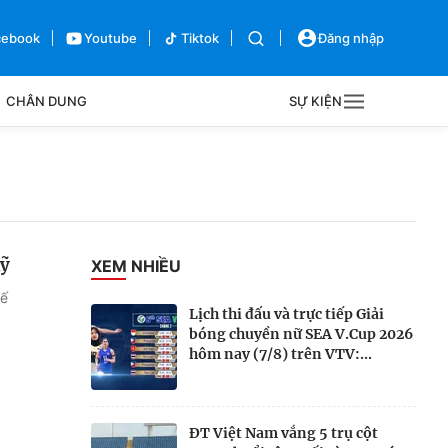
cebook
Youtube
Tiktok
Đăng nhập
CHÂN DUNG
SỰ KIỆN
g
Sự kiện
Bên lề
Mỹ
XEM NHIỀU
tế
Lịch thi đấu và trực tiếp Giải
bóng chuyền nữ SEA V.Cup 2026
hôm nay (7/8) trên VTV:...
ĐT Việt Nam vắng 5 trụ cột