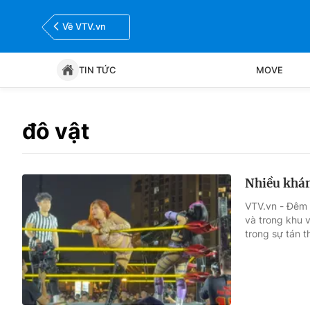
Về VTV.vn
TIN TỨC
MOVE
Tin tức
Move
đô vật
Bóng đá
Thể thao Điện tử
Nhiều khán
VTV.vn - Đêm 
và trong khu v
trong sự tán 