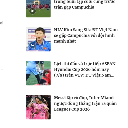
trong buổi tập cuối cùng trước
trận gặp Campuchia
ại
HLV Kim Sang Sik: ĐT Việt Nam
sẽ gặp Campuchia với đội hình
mạnh nhất
Lịch thi đấu và trực tiếp ASEAN
Hyundai Cup 2026 hôm nay
(7/8) trên VTV: ĐT Việt Nam...
Messi lập cú đúp, Inter Miami
ngược dòng thắng trận ra quân
Leagues Cup 2026