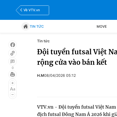
Về VTV.vn
TIN TỨC
MOVE
Tin tức
Tin tức
Move
Đội tuyển futsal Việt 
rộng cửa vào bán kết
Bóng đá
Thể thao Điện tử
0
H.M
08/04/2026 05:12
VTV.vn - Đội tuyển futsal Việt Nam 
địch futsal Đông Nam Á 2026 khi gi