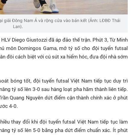
 tại giải Đông Nam Á và rộng cửa vào bán kết (Ảnh: LĐBĐ Thái
Lan).
 HLV Diego Giustozzi đã áp đảo thế trận. Phút 3, Từ Minh
thủ môn Domingos Gama, mở tỷ số cho đội tuyển futsal
hân đôi cách biệt với cú sút xa hiểm hóc, đưa đội nhà sớm
oát bóng tốt, đội tuyển futsal Việt Nam tiếp tục duy trì
âng tỷ số lên 3-0 sau hàng loạt pha hãm thành liên tiếp.
ẻ Trần Quang Nguyên dứt điểm cận thành chính xác ở phút
ước 4-0.
hiều thay đổi khi đội tuyển futsal Việt Nam tiếp tục làm
nâng tỷ số lên 5-0 bằng pha dứt điểm chuẩn xác. Ít phút