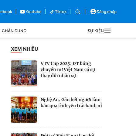
cebook
Youtube
Tiktok
Đăng nhập
CHÂN DUNG
SỰ KIỆN
g
XEM NHIỀU
Sự kiện
VTV Cup 2025: ĐT bóng
chuyền nữ Việt Nam có sự
Bên lề
thay đổi nhân sự
Nghệ An: Gắn kết người làm
báo qua tình yêu trái banh nỉ
Đội trẻ Việt Nam thay đổi