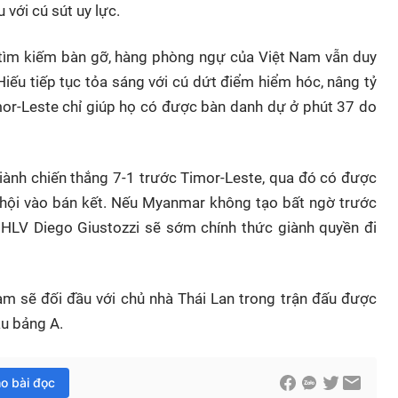
 với cú sút uy lực.
 tìm kiếm bàn gỡ, hàng phòng ngự của Việt Nam vẫn duy
Hiếu tiếp tục tỏa sáng với cú dứt điểm hiểm hóc, nâng tỷ
mor-Leste chỉ giúp họ có được bàn danh dự ở phút 37 do
giành chiến thắng 7-1 trước Timor-Leste, qua đó có được
 hội vào bán kết. Nếu Myanmar không tạo bất ngờ trước
ò HLV Diego Giustozzi sẽ sớm chính thức giành quyền đi
 Nam sẽ đối đầu với chủ nhà Thái Lan trong trận đấu được
ầu bảng A.
ho bài đọc