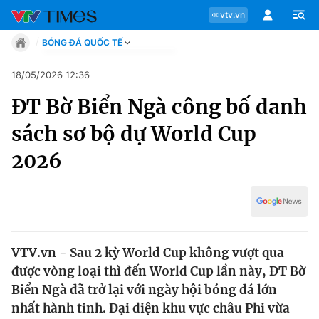
vtv.vn
BÓNG ĐÁ QUỐC TẾ
Tin tức
18/05/2026 12:36
Move
ĐT Bờ Biển Ngà công bố danh
Phong cách
Chuyên mục
Chân dung
sách sơ bộ dự World Cup
Sự kiện
Tin tức
2026
Bóng đá
Thể thao điện tử
Move
Các môn khác
Video
Phong cách
Bên lề
VTV.vn - Sau 2 kỳ World Cup không vượt qua
Chân dung
được vòng loại thì đến World Cup lần này, ĐT Bờ
Biển Ngà đã trở lại với ngày hội bóng đá lớn
nhất hành tinh. Đại diện khu vực châu Phi vừa
Sự kiện