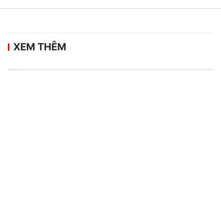
XEM THÊM
HLV Kim Sang-sik nói về lựa chọn nhân
sự ở lượt trận cuối vòng bảng