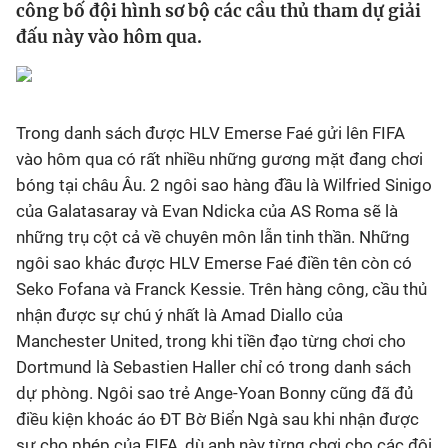
công bố đội hình sơ bộ các cầu thủ tham dự giải
đấu này vào hôm qua.
Bóng đá
Thể thao Điện tử
Trong danh sách được HLV Emerse Faé gửi lên FIFA
Các môn khác
vào hôm qua có rất nhiều những gương mặt đang chơi
bóng tại châu Âu. 2 ngôi sao hàng đầu là Wilfried Sinigo
của Galatasaray và Evan Ndicka của AS Roma sẽ là
VIDEO
những trụ cột cả về chuyên môn lẫn tinh thần. Những
ngôi sao khác được HLV Emerse Faé điền tên còn có
Bên lề
Seko Fofana và Franck Kessie. Trên hàng công, cầu thủ
nhận được sự chú ý nhất là Amad Diallo của
Manchester United, trong khi tiền đạo từng chơi cho
Dortmund là Sebastien Haller chỉ có trong danh sách
dự phòng. Ngôi sao trẻ Ange-Yoan Bonny cũng đã đủ
điều kiện khoác áo ĐT Bờ Biển Ngà sau khi nhận được
sự cho phép của FIFA, dù anh này từng chơi cho các đội