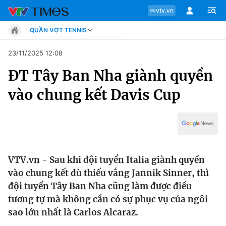
vtv.vn
QUẦN VỢT TENNIS
Tin tức
23/11/2025 12:08
Move
ĐT Tây Ban Nha giành quyền
Phong cách
Chuyên mục
Chân dung
vào chung kết Davis Cup
Sự kiện
Tin tức
Bóng đá
Thể thao điện tử
Move
Các môn khác
Video
VTV.vn - Sau khi đội tuyển Italia giành quyền
Phong cách
Bên lề
vào chung kết dù thiếu vắng Jannik Sinner, thì
đội tuyển Tây Ban Nha cũng làm được điều
Chân dung
tương tự mà không cần có sự phục vụ của ngôi
sao lớn nhất là Carlos Alcaraz.
Sự kiện