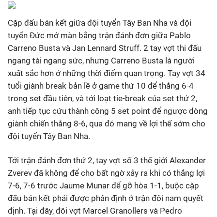
Bóng đá
Cặp đấu bán kết giữa đội tuyển Tây Ban Nha và đội
tuyển Đức mở màn bằng trận đánh đơn giữa Pablo
Carreno Busta và Jan Lennard Struff. 2 tay vợt thi đấu
Thể thao Điện tử
ngang tài ngang sức, nhưng Carreno Busta là người
xuất sắc hơn ở những thời điểm quan trọng. Tay vợt 34
Các môn khác
tuổi giành break bản lề ở game thứ 10 để thắng 6-4
trong set đầu tiên, và tới loạt tie-break của set thứ 2,
VIDEO
anh tiếp tục cứu thành công 5 set point để ngược dòng
giành chiến thắng 8-6, qua đó mang về lợi thế sớm cho
Bên lề
đội tuyển Tây Ban Nha.
Tới trận đánh đơn thứ 2, tay vợt số 3 thế giới Alexander
Zverev đã không để cho bất ngờ xảy ra khi có thắng lợi
7-6, 7-6 trước Jaume Munar để gỡ hòa 1-1, buộc cặp
đấu bán kết phải được phân định ở trận đôi nam quyết
định. Tại đây, đôi vợt Marcel Granollers và Pedro