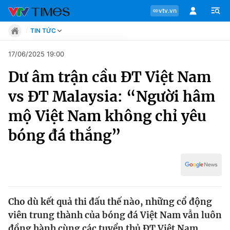
vtv.vn
TIN TỨC
Tin tức
17/06/2025 19:00
Move
Dư âm trận cầu ĐT Việt Nam
Phong cách
Chuyên mục
Chân dung
vs ĐT Malaysia: “Người hâm
Sự kiện
Tin tức
mộ Việt Nam không chỉ yêu
Bóng đá
Thể thao điện tử
bóng đá thắng”
Move
Các môn khác
Video
Phong cách
Bên lề
Chân dung
Cho dù kết quả thi đấu thế nào, những cổ động
viên trung thành của bóng đá Việt Nam vẫn luôn
Sự kiện
đồng hành cùng các tuyển thủ ĐT Việt Nam.