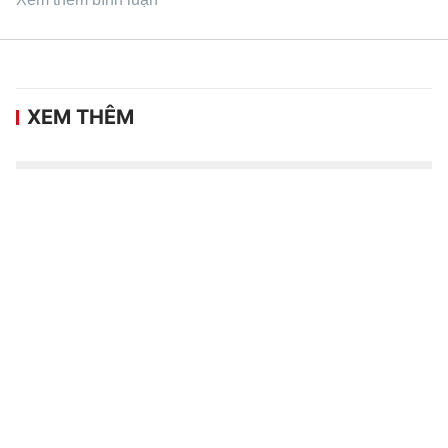
XEM THÊM
V.League 2026/27 tăng suất ngoại binh,