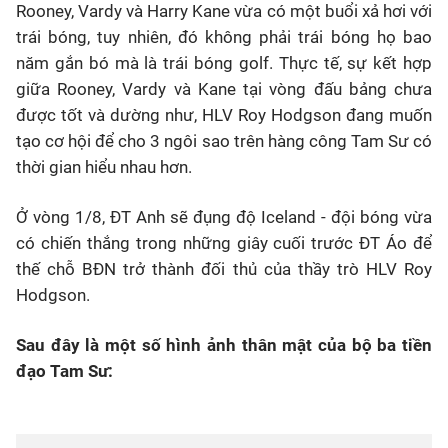
Rooney, Vardy và Harry Kane vừa có một buổi xả hơi với
trái bóng, tuy nhiên, đó không phải trái bóng họ bao
Bóng đá
năm gắn bó mà là trái bóng golf. Thực tế, sự kết hợp
giữa Rooney, Vardy và Kane tại vòng đấu bảng chưa
Thể thao Điện tử
được tốt và dường như, HLV Roy Hodgson đang muốn
tạo cơ hội để cho 3 ngôi sao trên hàng công Tam Sư có
Các môn khác
thời gian hiểu nhau hơn.
VIDEO
Ở vòng 1/8, ĐT Anh sẽ đụng độ Iceland - đội bóng vừa
có chiến thắng trong những giây cuối trước ĐT Áo để
thế chỗ BĐN trở thành đối thủ của thầy trò HLV Roy
Bên lề
Hodgson.
Sau đây là một số hình ảnh thân mật của bộ ba tiền
đạo Tam Sư: