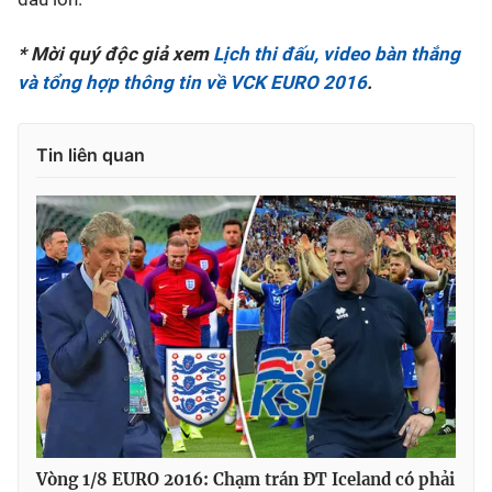
* ​Mời quý độc giả xem
Lịch thi đấu, video bàn thắng
và tổng hợp thông tin về VCK EURO 2016
.
Tin liên quan
Vòng 1/8 EURO 2016: Chạm trán ĐT Iceland có phải