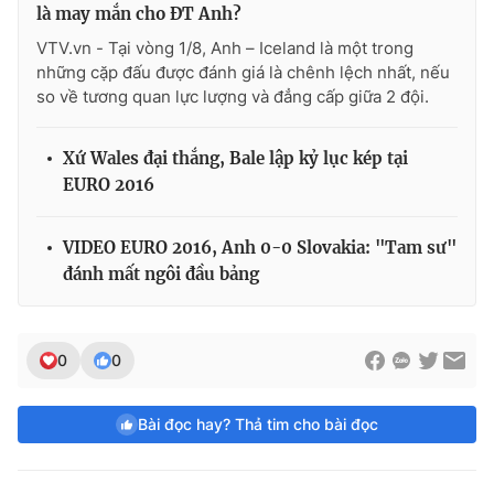
là may mắn cho ĐT Anh?
VTV.vn - Tại vòng 1/8, Anh – Iceland là một trong
những cặp đấu được đánh giá là chênh lệch nhất, nếu
so về tương quan lực lượng và đẳng cấp giữa 2 đội.
Xứ Wales đại thắng, Bale lập kỷ lục kép tại
EURO 2016
VIDEO EURO 2016, Anh 0-0 Slovakia: "Tam sư"
đánh mất ngôi đầu bảng
0
0
Bài đọc hay? Thả tim cho bài đọc