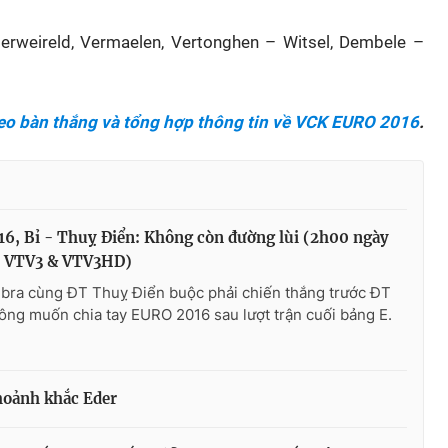
derweireld, Vermaelen, Vertonghen – Witsel, Dembele –
ideo bàn thắng và tổng hợp thông tin về VCK EURO 2016
.
6, Bỉ - Thuỵ Điển: Không còn đường lùi (2h00 ngày
n VTV3 & VTV3HD)
Ibra cùng ĐT Thuỵ Điển buộc phải chiến thắng trước ĐT
ông muốn chia tay EURO 2016 sau lượt trận cuối bảng E.
hoảnh khắc Eder