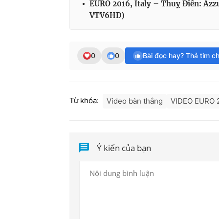
EURO 2016, Italy – Thuỵ Điển: Azzur
VTV6HD)
0
0
Bài đọc hay? Thả tim c
Từ khóa:
Video bàn thắng
VIDEO EURO 
Ý kiến của bạn