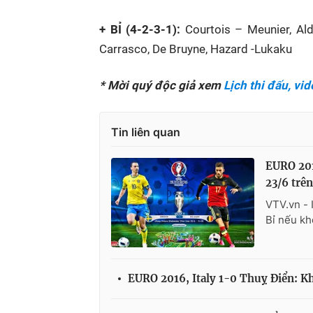
+ BỈ (4-2-3-1):
Courtois – Meunier, Al
Carrasco, De Bruyne, Hazard -Lukaku
​* ​Mời quý độc giả xem
Lịch thi đấu, v
Tin liên quan
EURO 201
23/6 trê
VTV.vn - 
Bỉ nếu kh
EURO 2016, Italy 1-0 Thuỵ Điển: K