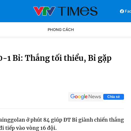
Fa
PHONG CÁCH
Phong cách
Chân dun
1 Bỉ: Thắng tối thiểu, Bỉ gặp
Các môn khác
Video
Chia sẻ
ainggolan ở phút 84 giúp ĐT Bỉ giành chiến thắng
i tiếp vào vòng 16 đội.