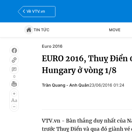
Về VTV.vn
TIN TỨC
MOVE
Euro 2016
Tin tức
Move
EURO 2016, Thuỵ Điển 0-
Hungary ở vòng 1/8
Bóng đá
Thể thao Điện tử
0
Trần Quang - Anh Quân
23/06/2016 01:24
VTV.vn - Bàn thắng duy nhất của N
trước Thuỵ Điển và qua đó giành vé đ