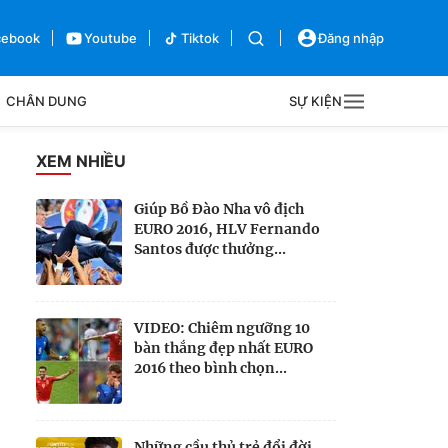
cebook
Youtube
Tiktok
Đăng nhập
CHÂN DUNG
SỰ KIỆN
g
XEM NHIỀU
Sự kiện
Giúp Bồ Đào Nha vô địch
EURO 2016, HLV Fernando
Bên lề
Santos được thưởng...
VIDEO: Chiêm ngưỡng 10
bàn thắng đẹp nhất EURO
2016 theo bình chọn...
Những cầu thủ trẻ đổi đời