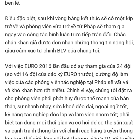
bên lề.
Điều đặc biệt, sau khi vòng bảng kết thúc sẽ có một kíp
trở về và phóng viên vừa trở về từ Pháp sẽ tham gia
ngay vào công tác bình luận trực tiếp trận đấu. Chắc
chắn khán giả được đón nhận những thông tin nóng hổi,
giàu cảm xúc từ chính BLV của chúng tôi.
Với việc EURO 2016 lần đầu có sự tham gia của 24 đội
(so với 16 đội của các kỳ EURO trước), cường độ làm
việc của các phóng viên tác nghiệp tại Pháp sẽ vất vả
và khó khăn hơn rất nhiều. Chính vì vậy, chúng tôi đặt ra
cho phóng viên phải phát huy được thế mạnh của bản
thân, sự nhanh nhạy, sức khoẻ dẻo dai, ngoại ngữ tốt,
kỹ năng tác nghiệp độc lập và làm việc nhóm tốt; phải
biết tận dụng mọi thời gian và cơ hội để có thể sản xuất
và cạnh tranh thông tin với chính các hãng truyền thông
lớn trên thế giới; làm nổi bật thương hiệu VTV với truyền