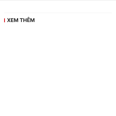
XEM THÊM
Bán kết ASEAN Cup 2026: Việt Nam đấu
Malaysia, Thái Lan chạm trán Singapore