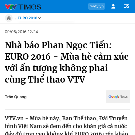
vtv.vn
EURO 2016
Tin tức
09/06/2016 12:24
Move
Nhà báo Phan Ngọc Tiến:
Phong cách
Chuyên mục
Chân dung
EURO 2016 - Mùa hè cảm xúc
Sự kiện
Tin tức
với ấn tượng không phai
Bóng đá
Thể thao điện tử
cùng Thể thao VTV
Move
Các môn khác
Video
Phong cách
Trần Quang
Bên lề
Chân dung
VTV.vn - Mùa hè này, Ban Thể thao, Đài Truyền
hình Việt Nam sẽ đem đến cho khán giả cả nước
Sự kiện
đầy đủ trọn vẹn không khí EURO 2016 trên khắp