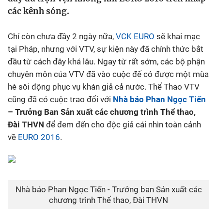
các kênh sóng.
Bóng đá
Chỉ còn chưa đầy 2 ngày nữa,
VCK EURO
sẽ khai mạc
Thể thao Điện tử
tại Pháp, nhưng với VTV, sự kiện này đã chính thức bắt
đầu từ cách đây khá lâu. Ngay từ rất sớm, các bộ phận
chuyên môn của VTV đã vào cuộc để có được một mùa
Các môn khác
hè sôi động phục vụ khán giả cả nước. Thể Thao VTV
cũng đã có cuộc trao đổi với
Nhà báo Phan Ngọc Tiến
VIDEO
– Trưởng Ban Sản xuất các chương trình Thể thao,
Đài THVN
để đem đến cho độc giả cái nhìn toàn cảnh
Bên lề
về
EURO 2016
.
Nhà báo Phan Ngọc Tiến - Trưởng ban Sản xuất các
chương trình Thể thao, Đài THVN