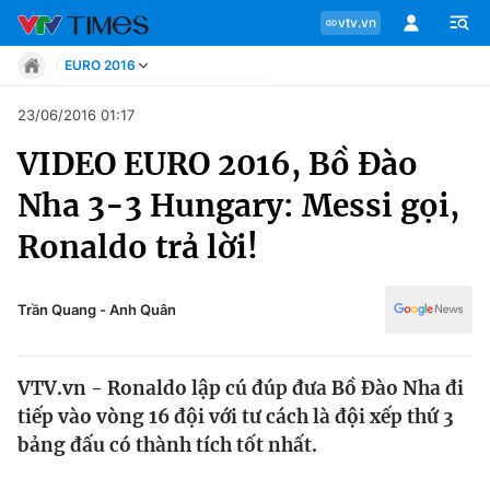
vtv.vn
EURO 2016
Tin tức
23/06/2016 01:17
Move
VIDEO EURO 2016, Bồ Đào
Phong cách
Chuyên mục
Chân dung
Nha 3-3 Hungary: Messi gọi,
Sự kiện
Tin tức
Ronaldo trả lời!
Bóng đá
Thể thao điện tử
Move
Các môn khác
Trần Quang - Anh Quân
Video
Phong cách
Bên lề
VTV.vn - Ronaldo lập cú đúp đưa Bồ Đào Nha đi
Chân dung
tiếp vào vòng 16 đội với tư cách là đội xếp thứ 3
bảng đấu có thành tích tốt nhất.
Sự kiện