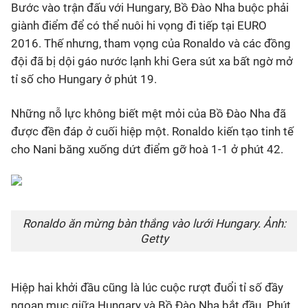
Bước vào trận đấu với Hungary, Bồ Đào Nha buộc phải
giành điểm để có thể nuôi hi vọng đi tiếp tại EURO
Bóng đá
2016. Thế nhưng, tham vọng của Ronaldo và các đồng
đội đã bị dội gáo nước lạnh khi Gera sút xa bất ngờ mở
Thể thao Điện tử
tỉ số cho Hungary ở phút 19.
Các môn khác
Những nỗ lực không biết mệt mỏi của Bồ Đào Nha đã
được đền đáp ở cuối hiệp một. Ronaldo kiến tạo tinh tế
VIDEO
cho Nani băng xuống dứt điểm gỡ hoà 1-1 ở phút 42.
Bên lề
Ronaldo ăn mừng bàn thắng vào lưới Hungary. Ảnh:
Getty
Hiệp hai khởi đầu cũng là lúc cuộc rượt đuổi tỉ số đầy
ngoạn mục giữa Hungary và Bồ Đào Nha bắt đầu. Phút