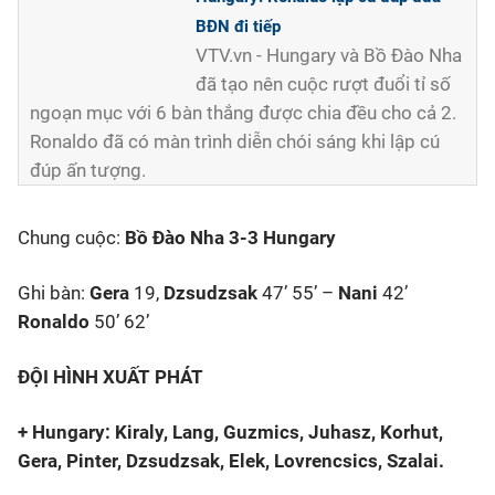
BĐN đi tiếp
VTV.vn - Hungary và Bồ Đào Nha
đã tạo nên cuộc rượt đuổi tỉ số
ngoạn mục với 6 bàn thắng được chia đều cho cả 2.
Ronaldo đã có màn trình diễn chói sáng khi lập cú
đúp ấn tượng.
Chung cuộc:
Bồ Đào Nha 3-3 Hungary
Ghi bàn:
Gera
19,
Dzsudzsak
47’ 55’ –
Nani
42’
Ronaldo
50’ 62’
ĐỘI HÌNH XUẤT PHÁT
+ Hungary: Kiraly, Lang, Guzmics, Juhasz, Korhut,
Gera, Pinter, Dzsudzsak, Elek, Lovrencsics, Szalai.