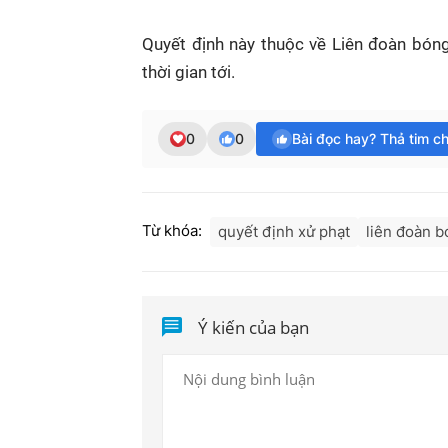
Quyết định này thuộc về Liên đoàn bón
thời gian tới.
0
0
Bài đọc hay? Thả tim c
Từ khóa:
quyết định xử phạt
liên đoàn b
Ý kiến của bạn