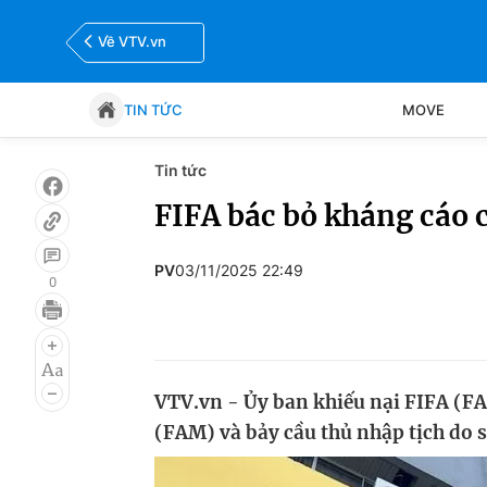
Về VTV.vn
TIN TỨC
MOVE
Tin tức
Tin tức
Move
FIFA bác bỏ kháng cáo
Bóng đá
Thể thao Điện tử
PV
03/11/2025 22:49
0
VTV.vn - Ủy ban khiếu nại FIFA (F
(FAM) và bảy cầu thủ nhập tịch do 