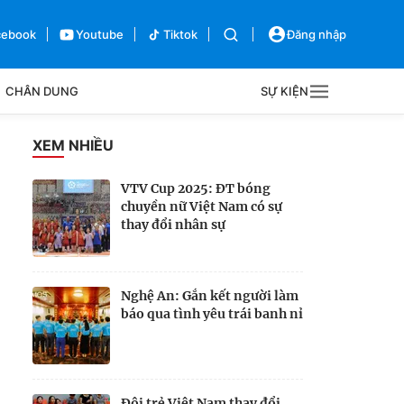
cebook
Youtube
Tiktok
Đăng nhập
CHÂN DUNG
SỰ KIỆN
g
XEM NHIỀU
Sự kiện
VTV Cup 2025: ĐT bóng
chuyền nữ Việt Nam có sự
Bên lề
thay đổi nhân sự
Nghệ An: Gắn kết người làm
báo qua tình yêu trái banh nỉ
Đội trẻ Việt Nam thay đổi