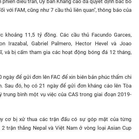
nh phiên điều trần, Ủy ban Kháng cáo đã quyết định bác bỏ
ối với FAM, cũng như 7 cầu thủ liên quan", thông báo của
ức khoảng 11,5 tỷ đồng. Các cầu thủ Facundo Garces,
n Irazabal, Gabriel Palmero, Hector Hevel và Joao
Sĩ, và bị cấm tham gia các hoạt động bóng đá 12 tháng,
0 ngày để gửi đơn lên FAC để xin biên bản phúc thẩm chi
ịnh. Sau đó, họ có 21 ngày để gửi đơn kháng cáo lên Tòa
lý trung bình một vụ việc của CAS trong giai đoạn 2019-
uy cơ bị xử thua các trận đấu có sự góp mặt của từng
 2 trận thắng Nepal và Việt Nam ở vòng loại Asian Cup