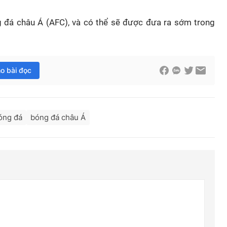
g đá châu Á (AFC), và có thể sẽ được đưa ra sớm trong
ho bài đọc
óng đá
bóng đá châu Á