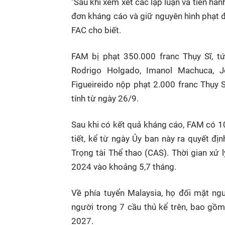
"Sau khi xem xét các lập luận và tiến hà
đơn kháng cáo và giữ nguyên hình phạt đ
FAC cho biết.
FAM bị phạt 350.000 franc Thụy Sĩ, t
Rodrigo Holgado, Imanol Machuca, Jo
Figueireido nộp phạt 2.000 franc Thụy 
tính từ ngày 26/9.
Sau khi có kết quả kháng cáo, FAM có 1
tiết, kể từ ngày Ủy ban này ra quyết đ
Trọng tài Thể thao (CAS). Thời gian xử 
2024 vào khoảng 5,7 tháng.
Về phía tuyển Malaysia, họ đối mặt ng
người trong 7 cầu thủ kể trên, bao gồm
2027.