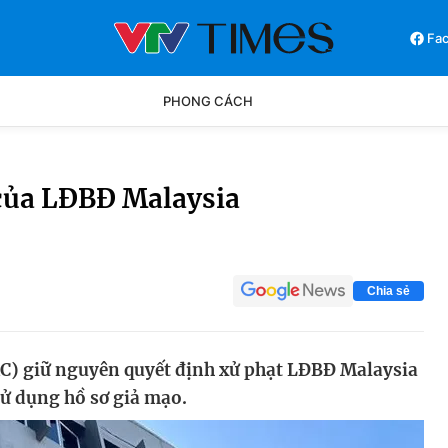
Fa
PHONG CÁCH
Phong cách
Chân dun
 của LĐBĐ Malaysia
Các môn khác
Video
Chia sẻ
AC) giữ nguyên quyết định xử phạt LĐBĐ Malaysia
sử dụng hồ sơ giả mạo.